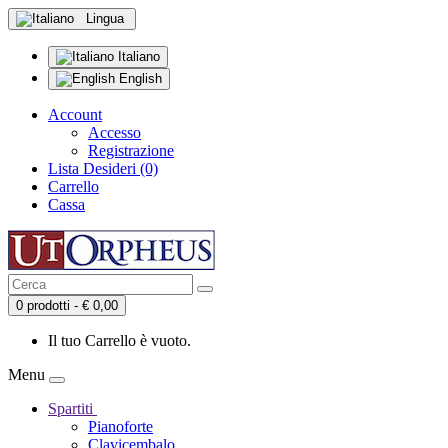
Lingua
Italiano
English
Account
Accesso
Registrazione
Lista Desideri (0)
Carrello
Cassa
0 prodotti - € 0,00
Il tuo Carrello è vuoto.
Menu
Spartiti
Pianoforte
Clavicembalo