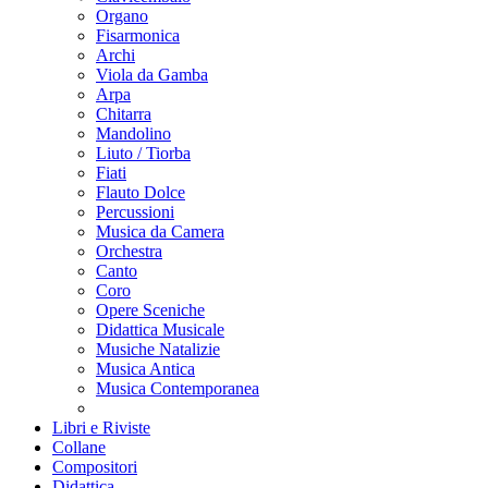
Organo
Fisarmonica
Archi
Viola da Gamba
Arpa
Chitarra
Mandolino
Liuto / Tiorba
Fiati
Flauto Dolce
Percussioni
Musica da Camera
Orchestra
Canto
Coro
Opere Sceniche
Didattica Musicale
Musiche Natalizie
Musica Antica
Musica Contemporanea
Libri e Riviste
Collane
Compositori
Didattica