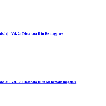
balo) - Vol. 2: Triosonata II in Re maggiore
balo) - Vol. 3: Triosonata III in Mi bemolle maggiore