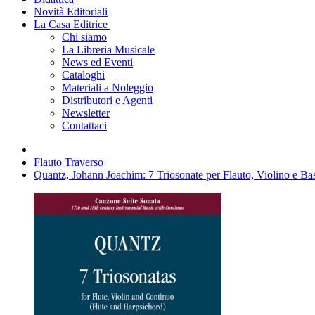
Novità Editoriali
La Casa Editrice
Chi siamo
La Libreria Musicale
News ed Eventi
Cataloghi
Materiali a Noleggio
Distributori e Agenti
Newsletter
Contattaci
Flauto Traverso
Quantz, Johann Joachim: 7 Triosonate per Flauto, Violino e Bas