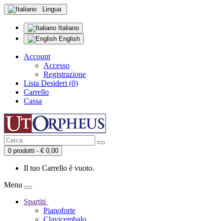
Lingua
Italiano
English
Account
Accesso
Registrazione
Lista Desideri (0)
Carrello
Cassa
0 prodotti - € 0,00
Il tuo Carrello è vuoto.
Menu
Spartiti
Pianoforte
Clavicembalo