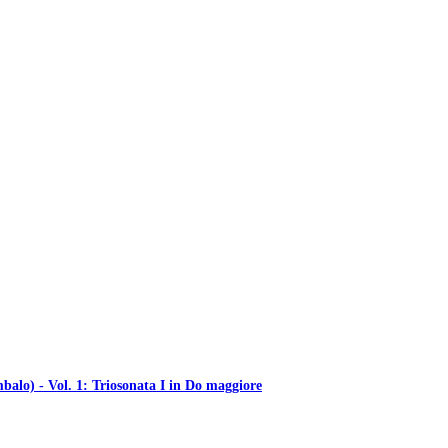
balo) - Vol. 1: Triosonata I in Do maggiore