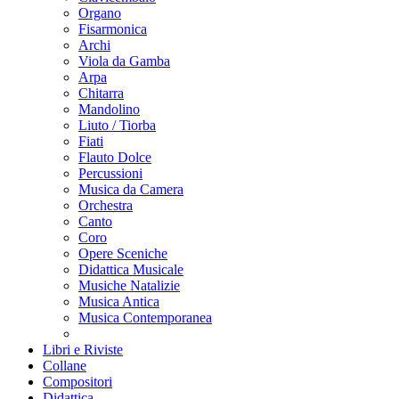
Organo
Fisarmonica
Archi
Viola da Gamba
Arpa
Chitarra
Mandolino
Liuto / Tiorba
Fiati
Flauto Dolce
Percussioni
Musica da Camera
Orchestra
Canto
Coro
Opere Sceniche
Didattica Musicale
Musiche Natalizie
Musica Antica
Musica Contemporanea
Libri e Riviste
Collane
Compositori
Didattica