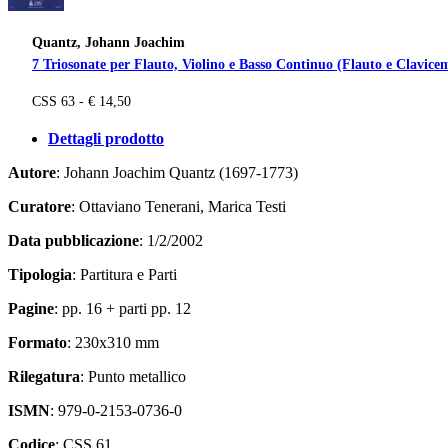
Quantz, Johann Joachim
7 Triosonate per Flauto, Violino e Basso Continuo (Flauto e Clavicem
CSS 63 - € 14,50
Dettagli prodotto
Autore
: Johann Joachim Quantz (1697-1773)
Curatore
: Ottaviano Tenerani, Marica Testi
Data pubblicazione
: 1/2/2002
Tipologia
: Partitura e Parti
Pagine
: pp. 16 + parti pp. 12
Formato
: 230x310 mm
Rilegatura
: Punto metallico
ISMN
: 979-0-2153-0736-0
Codice
: CSS 61