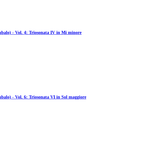
mbalo) - Vol. 4: Triosonata IV in Mi minore
balo) - Vol. 6: Triosonata VI in Sol maggiore