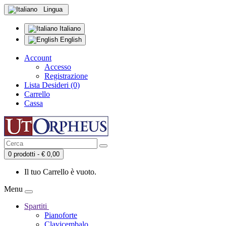
Lingua
Italiano
English
Account
Accesso
Registrazione
Lista Desideri (0)
Carrello
Cassa
0 prodotti - € 0,00
Il tuo Carrello è vuoto.
Menu
Spartiti
Pianoforte
Clavicembalo