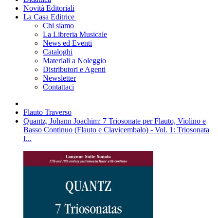
Novità Editoriali
La Casa Editrice
Chi siamo
La Libreria Musicale
News ed Eventi
Cataloghi
Materiali a Noleggio
Distributori e Agenti
Newsletter
Contattaci
Flauto Traverso
Quantz, Johann Joachim: 7 Triosonate per Flauto, Violino e
Basso Continuo (Flauto e Clavicembalo) - Vol. 1: Triosonata
I...