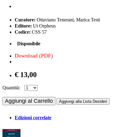
Curatore:
Ottaviano Tenerani, Marica Testi
Editore:
Ut Orpheus
Codice:
CSS 57
Disponibile
Download (PDF)
€ 13,00
Quantità:
Aggiungi al Carrello
Aggiungi alla Lista Desideri
Edizioni correlate