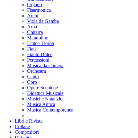
Organo
Fisarmonica
Archi
Viola da Gamba
Arpa
Chitarra
Mandolino
Liuto / Tiorba
Fiati
Flauto Dolce
Percussioni
Musica da Camera
Orchestra
Canto
Coro
Opere Sceniche
Didattica Musicale
Musiche Natalizie
Musica Antica
Musica Contemporanea
Libri e Riviste
Collane
Compositori
Didattica