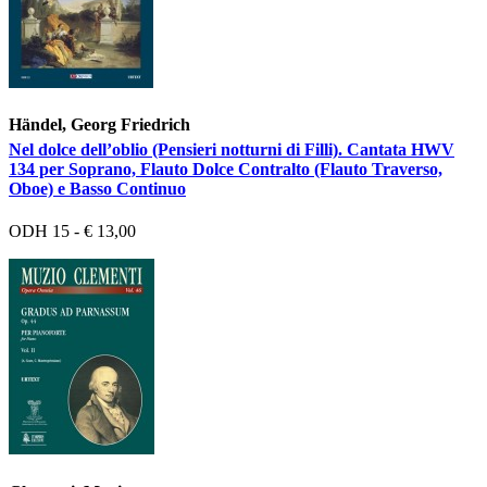
Händel, Georg Friedrich
Nel dolce dell’oblio (Pensieri notturni di Filli). Cantata HWV
134 per Soprano, Flauto Dolce Contralto (Flauto Traverso,
Oboe) e Basso Continuo
ODH 15 - € 13,00