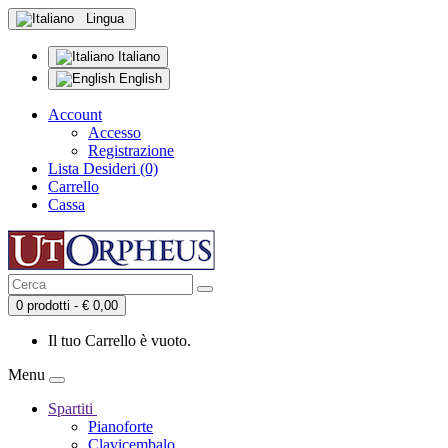
Lingua
Italiano
English
Account
Accesso
Registrazione
Lista Desideri (0)
Carrello
Cassa
0 prodotti - € 0,00
Il tuo Carrello è vuoto.
Menu
Spartiti
Pianoforte
Clavicembalo