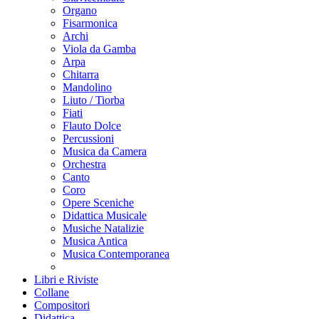
Organo
Fisarmonica
Archi
Viola da Gamba
Arpa
Chitarra
Mandolino
Liuto / Tiorba
Fiati
Flauto Dolce
Percussioni
Musica da Camera
Orchestra
Canto
Coro
Opere Sceniche
Didattica Musicale
Musiche Natalizie
Musica Antica
Musica Contemporanea
Libri e Riviste
Collane
Compositori
Didattica