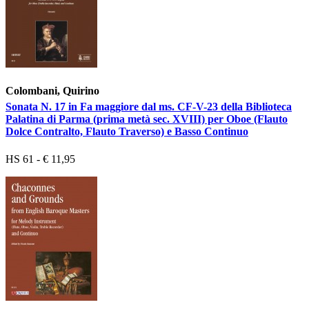
Colombani, Quirino
Sonata N. 17 in Fa maggiore dal ms. CF-V-23 della Biblioteca
Palatina di Parma (prima metà sec. XVIII) per Oboe (Flauto
Dolce Contralto, Flauto Traverso) e Basso Continuo
HS 61 - € 11,95