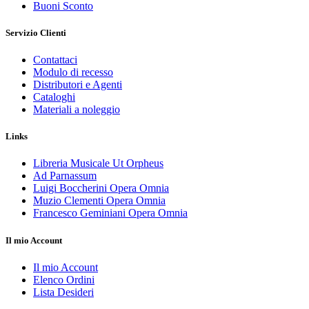
Buoni Sconto
Servizio Clienti
Contattaci
Modulo di recesso
Distributori e Agenti
Cataloghi
Materiali a noleggio
Links
Libreria Musicale Ut Orpheus
Ad Parnassum
Luigi Boccherini Opera Omnia
Muzio Clementi Opera Omnia
Francesco Geminiani Opera Omnia
Il mio Account
Il mio Account
Elenco Ordini
Lista Desideri