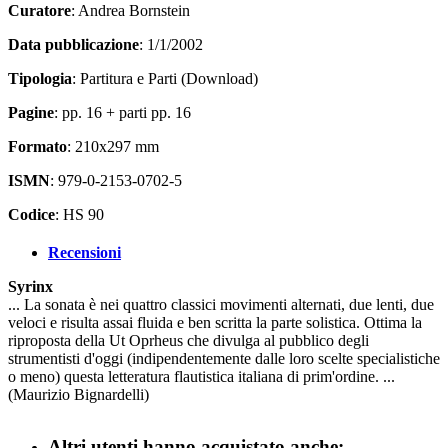
Curatore
: Andrea Bornstein
Data pubblicazione
: 1/1/2002
Tipologia
: Partitura e Parti (Download)
Pagine
: pp. 16 + parti pp. 16
Formato
: 210x297 mm
ISMN
: 979-0-2153-0702-5
Codice
: HS 90
Recensioni
Syrinx
... La sonata è nei quattro classici movimenti alternati, due lenti, due
veloci e risulta assai fluida e ben scritta la parte solistica. Ottima la
riproposta della Ut Oprheus che divulga al pubblico degli
strumentisti d'oggi (indipendentemente dalle loro scelte specialistiche
o meno) questa letteratura flautistica italiana di prim'ordine. ...
(Maurizio Bignardelli)
Altri utenti hanno acquistato anche: