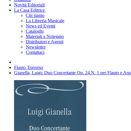
Novità Editoriali
La Casa Editrice
Chi siamo
La Libreria Musicale
News ed Eventi
Cataloghi
Materiali a Noleggio
Distributori e Agenti
Newsletter
Contattaci
Flauto Traverso
Gianella, Luigi: Duo Concertante Op. 24 N. 1 per Flauto e Arp