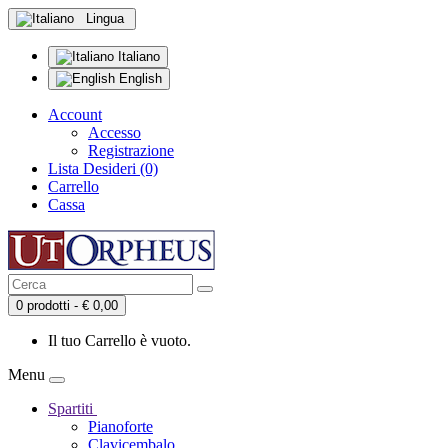
Lingua
Italiano
English
Account
Accesso
Registrazione
Lista Desideri (0)
Carrello
Cassa
0 prodotti - € 0,00
Il tuo Carrello è vuoto.
Menu
Spartiti
Pianoforte
Clavicembalo