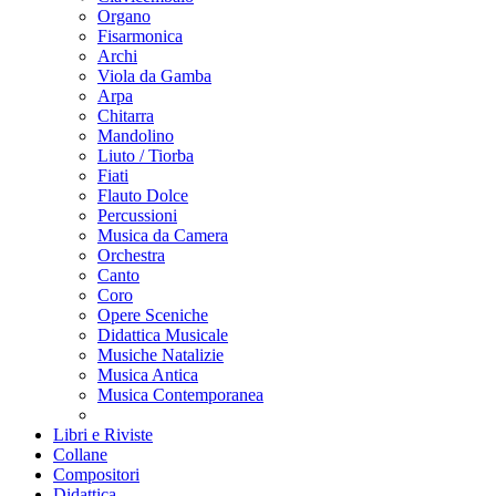
Organo
Fisarmonica
Archi
Viola da Gamba
Arpa
Chitarra
Mandolino
Liuto / Tiorba
Fiati
Flauto Dolce
Percussioni
Musica da Camera
Orchestra
Canto
Coro
Opere Sceniche
Didattica Musicale
Musiche Natalizie
Musica Antica
Musica Contemporanea
Libri e Riviste
Collane
Compositori
Didattica