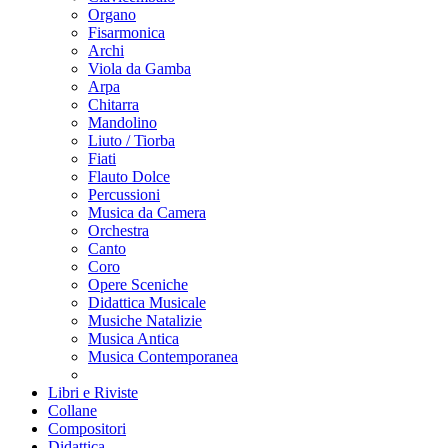
Organo
Fisarmonica
Archi
Viola da Gamba
Arpa
Chitarra
Mandolino
Liuto / Tiorba
Fiati
Flauto Dolce
Percussioni
Musica da Camera
Orchestra
Canto
Coro
Opere Sceniche
Didattica Musicale
Musiche Natalizie
Musica Antica
Musica Contemporanea
Libri e Riviste
Collane
Compositori
Didattica