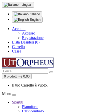
Lingua
Italiano
English
Account
Accesso
Registrazione
Lista Desideri (0)
Carrello
Cassa
0 prodotti - € 0,00
Il tuo Carrello è vuoto.
Menu
Spartiti
Pianoforte
Clavicembalo