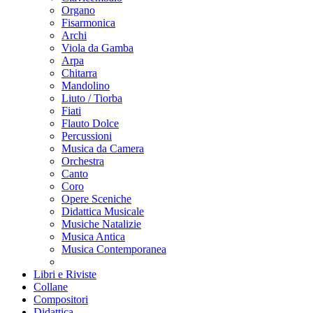
Organo
Fisarmonica
Archi
Viola da Gamba
Arpa
Chitarra
Mandolino
Liuto / Tiorba
Fiati
Flauto Dolce
Percussioni
Musica da Camera
Orchestra
Canto
Coro
Opere Sceniche
Didattica Musicale
Musiche Natalizie
Musica Antica
Musica Contemporanea
Libri e Riviste
Collane
Compositori
Didattica