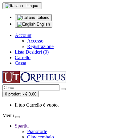
Lingua
Italiano
English
Account
Accesso
Registrazione
Lista Desideri (0)
Carrello
Cassa
0 prodotti - € 0,00
Il tuo Carrello è vuoto.
Menu
Spartiti
Pianoforte
Clavicembalo