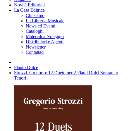
Novità Editoriali
La Casa Editrice
Chi siamo
La Libreria Musicale
News ed Eventi
Cataloghi
Materiali a Noleggio
Distributori e Agenti
Newsletter
Contattaci
Flauto Dolce
Strozzi, Gregorio: 12 Duetti per 2 Flauti Dolci Soprani o
Tenori