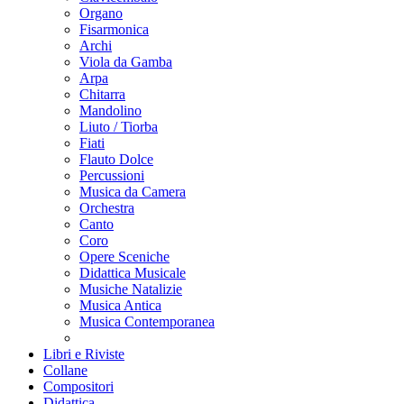
Organo
Fisarmonica
Archi
Viola da Gamba
Arpa
Chitarra
Mandolino
Liuto / Tiorba
Fiati
Flauto Dolce
Percussioni
Musica da Camera
Orchestra
Canto
Coro
Opere Sceniche
Didattica Musicale
Musiche Natalizie
Musica Antica
Musica Contemporanea
Libri e Riviste
Collane
Compositori
Didattica