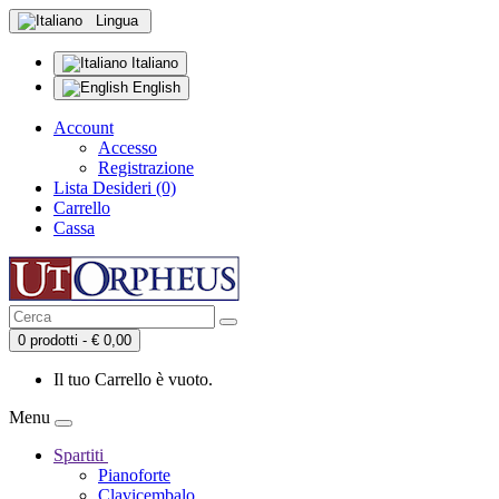
Lingua
Italiano
English
Account
Accesso
Registrazione
Lista Desideri (0)
Carrello
Cassa
0 prodotti - € 0,00
Il tuo Carrello è vuoto.
Menu
Spartiti
Pianoforte
Clavicembalo