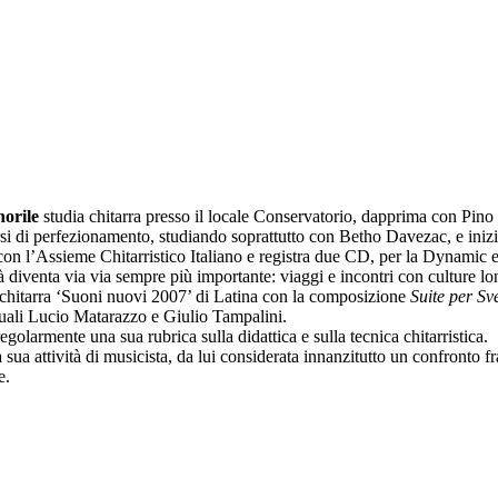
norile
studia chitarra presso il locale Conservatorio, dapprima con Pin
di perfezionamento, studiando soprattutto con Betho Davezac, e inizia u
 l’Assieme Chitarristico Italiano e registra due CD, per la Dynamic e 
tà diventa via via sempre più importante: viaggi e incontri con culture lo
chitarra ‘Suoni nuovi 2007’ di Latina con la composizione
Suite per Sv
ni quali Lucio Matarazzo e Giulio Tampalini.
golarmente una sua rubrica sulla didattica e sulla tecnica chitarristica.
 sua attività di musicista, da lui considerata innanzitutto un confronto 
e.