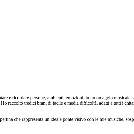
are e ricordare persone, ambienti, emozioni, in un omaggio musicale sen
accolto tredici brani di facile e media difficoltà, adatti a tutti i chit
ertina che rappresenta un ideale ponte visivo con le mie musiche, sospe