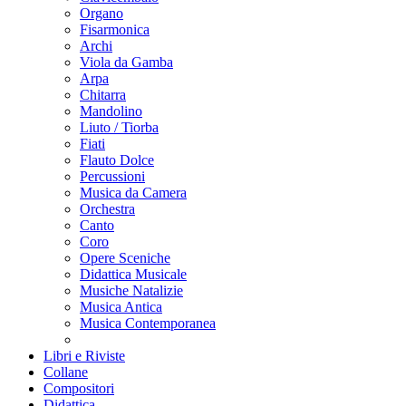
Organo
Fisarmonica
Archi
Viola da Gamba
Arpa
Chitarra
Mandolino
Liuto / Tiorba
Fiati
Flauto Dolce
Percussioni
Musica da Camera
Orchestra
Canto
Coro
Opere Sceniche
Didattica Musicale
Musiche Natalizie
Musica Antica
Musica Contemporanea
Libri e Riviste
Collane
Compositori
Didattica