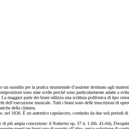
o un sussidio per la pratica strumentale d’assieme destinato agli studenti
i composizioni sono state scelte perché sono particolarmente adatte a svilu
 La maggior parte dei brani utilizza una scrittura polifonica di tipo omo
etti dell’esecuzione musicale. Tutti i brani sono delle trascrizioni di oper
atiche della chitarra.
nel 1836. È un autentico capolavoro, costituito da due soli periodi di ot
ere di più ampia concezione: il
Notturno
op. 37 n. 1 (bb. 41-64),
Dwojaki
seguire questi tre brani uno di seguito all’altro, senza soluzione di conti