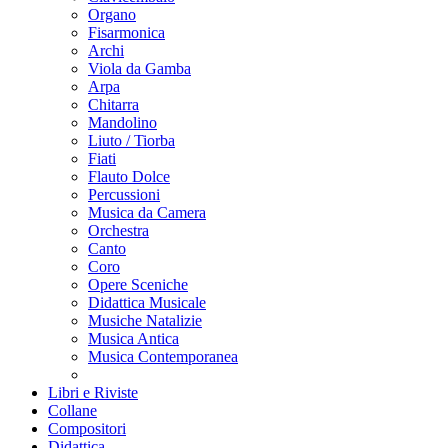
Organo
Fisarmonica
Archi
Viola da Gamba
Arpa
Chitarra
Mandolino
Liuto / Tiorba
Fiati
Flauto Dolce
Percussioni
Musica da Camera
Orchestra
Canto
Coro
Opere Sceniche
Didattica Musicale
Musiche Natalizie
Musica Antica
Musica Contemporanea
Libri e Riviste
Collane
Compositori
Didattica