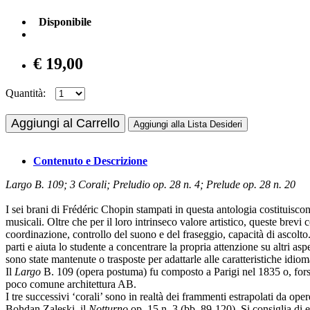
Disponibile
€ 19,00
Quantità:
Aggiungi al Carrello
Aggiungi alla Lista Desideri
Contenuto e Descrizione
Largo B. 109; 3 Corali; Preludio op. 28 n. 4; Prelude op. 28 n. 20
I sei brani di Frédéric Chopin stampati in questa antologia costituiscon
musicali. Oltre che per il loro intrinseco valore artistico, queste brev
coordinazione, controllo del suono e del fraseggio, capacità di ascolto.
parti e aiuta lo studente a concentrare la propria attenzione su altri asp
sono state mantenute o trasposte per adattarle alle caratteristiche idiom
Il
Largo
B. 109 (opera postuma) fu composto a Parigi nel 1835 o, forse, 
poco comune architettura AB.
I tre successivi ‘corali’ sono in realtà dei frammenti estrapolati da op
Bohdan Zaleski, il
Notturno
op. 15 n. 3 (bb. 89-120). Si consiglia di e