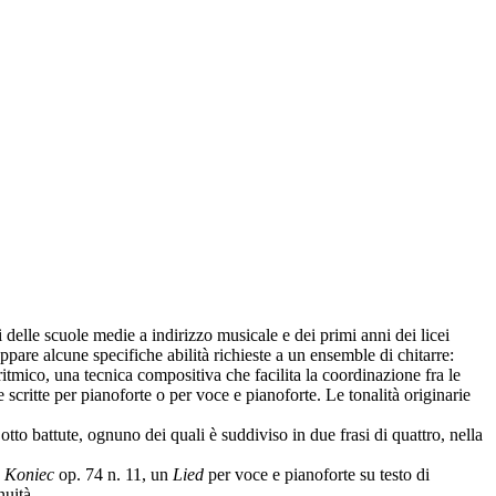
 delle scuole medie a indirizzo musicale e dei primi anni dei licei
ppare alcune specifiche abilità richieste a un ensemble di chitarre:
ritmico, una tecnica compositiva che facilita la coordinazione fra le
e scritte per pianoforte o per voce e pianoforte. Le tonalità originarie
to battute, ognuno dei quali è suddiviso in due frasi di quattro, nella
 Koniec
op. 74 n. 11, un
Lied
per voce e pianoforte su testo di
nuità.