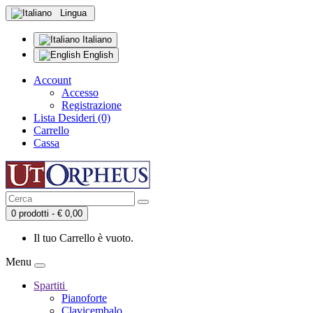
Lingua
Italiano
English
Account
Accesso
Registrazione
Lista Desideri (0)
Carrello
Cassa
0 prodotti - € 0,00
Il tuo Carrello è vuoto.
Menu
Spartiti
Pianoforte
Clavicembalo