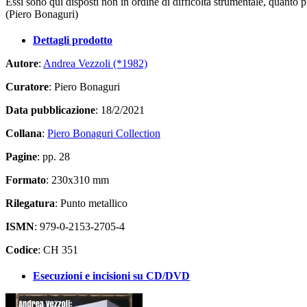
Essi sono qui disposti non in ordine di difficoltà strumentale, quanto p
(Piero Bonaguri)
Dettagli prodotto
Autore
:
Andrea Vezzoli (*1982)
Curatore
: Piero Bonaguri
Data pubblicazione
: 18/2/2021
Collana
:
Piero Bonaguri Collection
Pagine
: pp. 28
Formato
: 230x310 mm
Rilegatura
: Punto metallico
ISMN
: 979-0-2153-2705-4
Codice
: CH 351
Esecuzioni e incisioni su CD/DVD