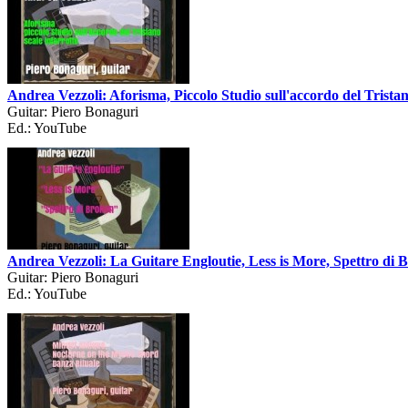
Andrea Vezzoli: Aforisma, Piccolo Studio sull'accordo del Tristan
Guitar: Piero Bonaguri
Ed.: YouTube
Andrea Vezzoli: La Guitare Engloutie, Less is More, Spettro di 
Guitar: Piero Bonaguri
Ed.: YouTube