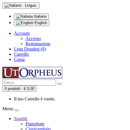
Lingua
Italiano
English
Account
Accesso
Registrazione
Lista Desideri (0)
Carrello
Cassa
0 prodotti - € 0,00
Il tuo Carrello è vuoto.
Menu
Spartiti
Pianoforte
Clavicembalo