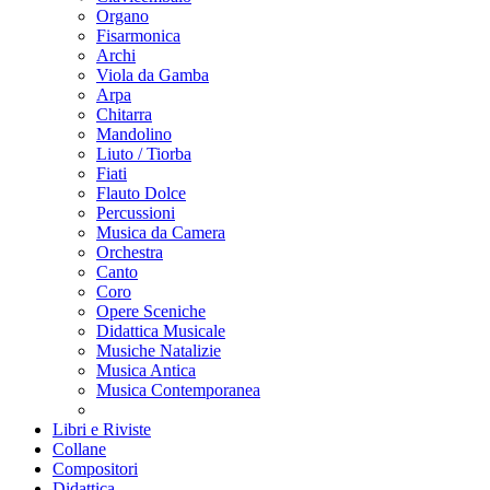
Organo
Fisarmonica
Archi
Viola da Gamba
Arpa
Chitarra
Mandolino
Liuto / Tiorba
Fiati
Flauto Dolce
Percussioni
Musica da Camera
Orchestra
Canto
Coro
Opere Sceniche
Didattica Musicale
Musiche Natalizie
Musica Antica
Musica Contemporanea
Libri e Riviste
Collane
Compositori
Didattica