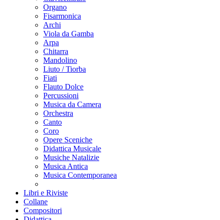
Organo
Fisarmonica
Archi
Viola da Gamba
Arpa
Chitarra
Mandolino
Liuto / Tiorba
Fiati
Flauto Dolce
Percussioni
Musica da Camera
Orchestra
Canto
Coro
Opere Sceniche
Didattica Musicale
Musiche Natalizie
Musica Antica
Musica Contemporanea
Libri e Riviste
Collane
Compositori
Didattica