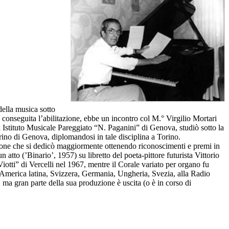
ella musica sotto
 conseguita l’abilitazione, ebbe un incontro col M.° Virgilio Mortari
ora Istituto Musicale Pareggiato “N. Paganini” di Genova, studiò sotto la
no di Genova, diplomandosi in tale disciplina a Torino.
izione che si dedicò maggiormente ottenendo riconoscimenti e premi in
 atto (’Binario’, 1957) su libretto del poeta-pittore futurista Vittorio
tti” di Vercelli nel 1967, mentre il Corale variato per organo fu
 in America latina, Svizzera, Germania, Ungheria, Svezia, alla Radio
 ma gran parte della sua produzione è uscita (o è in corso di