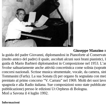
Giuseppe Manzino
n
la guida del padre Giovanni, diplomandosi in Pianoforte al Conservator
(molto amico del padre) il quale, ascoltati alcuni suoi brani pianistici,
guida di Mario Barbieri diplomandosi in Composizione nel 1953. L’an
Svolse saltuariamente anche attività concertistica come solista (sopr
concorsi nazionali. Scrisse musica strumentale, vocale, da camera, sinfo
Tommasini (Farfa). La sua Sonata (I) per organo fu segnalata con med
premiato al primo concorso “V. Carrara” nel 1969. Molti dei suoi lavori 
spagnola e alla Radio italiana. Sue composizioni sono state pubblicate 
pubblicazione) presso le edizioni Ut Orpheus di Bologna.
Morì a Savona il 4 luglio 1992.
Informazioni