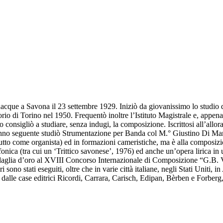
acque a Savona il 23 settembre 1929. Iniziò da giovanissimo lo studio d
io di Torino nel 1950. Frequentò inoltre l’Istituto Magistrale e, appena
 lo consigliò a studiare, senza indugi, la composizione. Iscrittosi all’all
no seguente studiò Strumentazione per Banda col M.° Giustino Di Mari
attutto come organista) ed in formazioni cameristiche, ma è alla compos
nica (tra cui un ‘Trittico savonese’, 1976) ed anche un’opera lirica in un
aglia d’oro al XVIII Concorso Internazionale di Composizione “G.B. Vio
sono stati eseguiti, oltre che in varie città italiane, negli Stati Uniti,
dalle case editrici Ricordi, Carrara, Carisch, Edipan, Bèrben e Forberg,