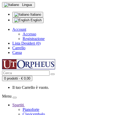
Lingua
Italiano
English
Account
Accesso
Registrazione
Lista Desideri (0)
Carrello
Cassa
0 prodotti - € 0,00
Il tuo Carrello è vuoto.
Menu
Spartiti
Pianoforte
Clavicembalo