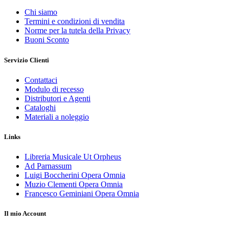
Chi siamo
Termini e condizioni di vendita
Norme per la tutela della Privacy
Buoni Sconto
Servizio Clienti
Contattaci
Modulo di recesso
Distributori e Agenti
Cataloghi
Materiali a noleggio
Links
Libreria Musicale Ut Orpheus
Ad Parnassum
Luigi Boccherini Opera Omnia
Muzio Clementi Opera Omnia
Francesco Geminiani Opera Omnia
Il mio Account