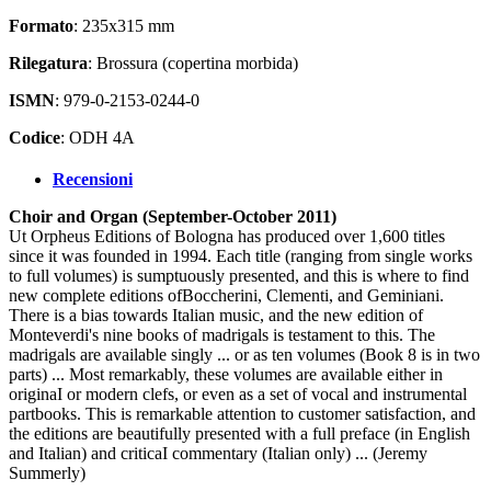
Formato
: 235x315 mm
Rilegatura
: Brossura (copertina morbida)
ISMN
: 979-0-2153-0244-0
Codice
: ODH 4A
Recensioni
Choir and Organ (September-October 2011)
Ut Orpheus Editions of Bologna has produced over 1,600 titles
since it was founded in 1994. Each title (ranging from single works
to full volumes) is sumptuously presented, and this is where to find
new complete editions ofBoccherini, Clementi, and Geminiani.
There is a bias towards Italian music, and the new edition of
Monteverdi's nine books of madrigals is testament to this. The
madrigals are available singly ... or as ten volumes (Book 8 is in two
parts) ... Most remarkably, these volumes are available either in
originaI or modern clefs, or even as a set of vocal and instrumental
partbooks. This is remarkable attention to customer satisfaction, and
the editions are beautifully presented with a full preface (in English
and Italian) and criticaI commentary (Italian only) ... (Jeremy
Summerly)