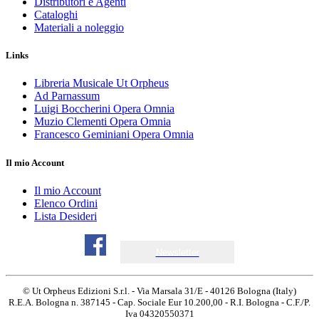
Distributori e Agenti
Cataloghi
Materiali a noleggio
Links
Libreria Musicale Ut Orpheus
Ad Parnassum
Luigi Boccherini Opera Omnia
Muzio Clementi Opera Omnia
Francesco Geminiani Opera Omnia
Il mio Account
Il mio Account
Elenco Ordini
Lista Desideri
Newsletter
© Ut Orpheus Edizioni S.r.l. - Via Marsala 31/E - 40126 Bologna (Italy)
R.E.A. Bologna n. 387145 - Cap. Sociale Eur 10.200,00 - R.I. Bologna - C.F./P.
Iva 04320550371