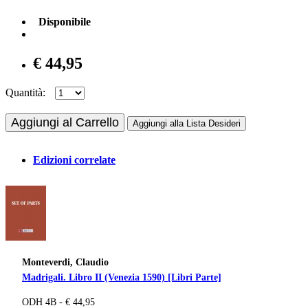
Disponibile
€ 44,95
Quantità:
Aggiungi al Carrello
Aggiungi alla Lista Desideri
Edizioni correlate
Monteverdi, Claudio
Madrigali. Libro II (Venezia 1590) [Libri Parte]
ODH 4B - € 44,95