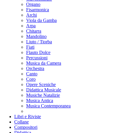
Organo
Fisarmonica
Archi
Viola da Gamba
Arpa
Chitarra
Mandolino
Liuto / Tiorba
Fiati
Flauto Dolce
Percussioni
Musica da Camera
Orchestra
Canto
Coro
Opere Sceniche
Didattica Musicale
Musiche Natalizie
Musica Antica
Musica Contemporanea
Libri e Riviste
Collane
Compositori
Didattica