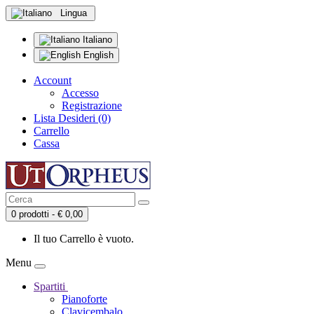
Lingua
Italiano
English
Account
Accesso
Registrazione
Lista Desideri (0)
Carrello
Cassa
0 prodotti - € 0,00
Il tuo Carrello è vuoto.
Menu
Spartiti
Pianoforte
Clavicembalo