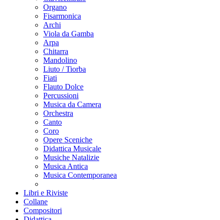
Organo
Fisarmonica
Archi
Viola da Gamba
Arpa
Chitarra
Mandolino
Liuto / Tiorba
Fiati
Flauto Dolce
Percussioni
Musica da Camera
Orchestra
Canto
Coro
Opere Sceniche
Didattica Musicale
Musiche Natalizie
Musica Antica
Musica Contemporanea
Libri e Riviste
Collane
Compositori
Didattica