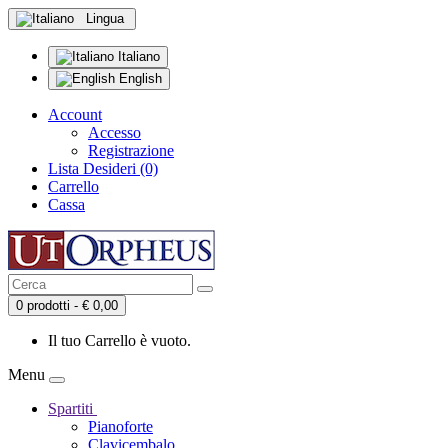
Lingua
Italiano
English
Account
Accesso
Registrazione
Lista Desideri (0)
Carrello
Cassa
0 prodotti - € 0,00
Il tuo Carrello è vuoto.
Menu
Spartiti
Pianoforte
Clavicembalo