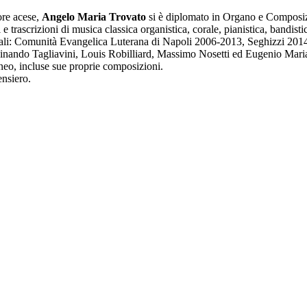
ore acese,
Angelo Maria Trovato
si è diplomato in Organo e Composiz
 trascrizioni di musica classica organistica, corale, pianistica, bandisti
 quali: Comunità Evangelica Luterana di Napoli 2006-2013, Seghizzi 20
rdinando Tagliavini, Louis Robilliard, Massimo Nosetti ed Eugenio Mari
neo, incluse sue proprie composizioni.
ensiero.