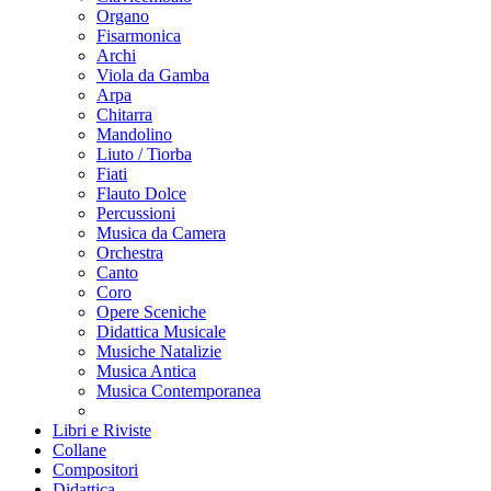
Organo
Fisarmonica
Archi
Viola da Gamba
Arpa
Chitarra
Mandolino
Liuto / Tiorba
Fiati
Flauto Dolce
Percussioni
Musica da Camera
Orchestra
Canto
Coro
Opere Sceniche
Didattica Musicale
Musiche Natalizie
Musica Antica
Musica Contemporanea
Libri e Riviste
Collane
Compositori
Didattica