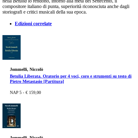
nella
Betulia
lo rendono, intorno alla metà del Settecento, il
compositore italiano di punta, superiorità riconosciuta anche dagli
storiografi e critici musicali della sua epoca.
Edizioni correlate
Jommelli, Niccolò
Betulia Liberata. Oratorio per 4 voci, coro e strumenti su testo di
Pietro Metastasio [Partitura]
NAP 5 - € 159,00
Jommelli, Niccolò