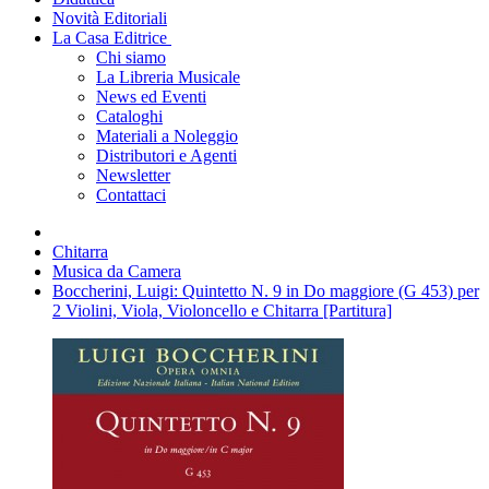
Novità Editoriali
La Casa Editrice
Chi siamo
La Libreria Musicale
News ed Eventi
Cataloghi
Materiali a Noleggio
Distributori e Agenti
Newsletter
Contattaci
Chitarra
Musica da Camera
Boccherini, Luigi: Quintetto N. 9 in Do maggiore (G 453) per
2 Violini, Viola, Violoncello e Chitarra [Partitura]