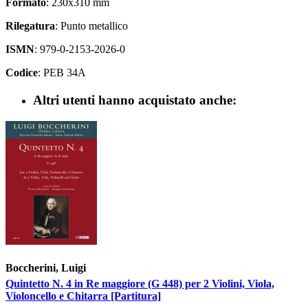
Formato
: 230x310 mm
Rilegatura
: Punto metallico
ISMN
: 979-0-2153-2026-0
Codice
: PEB 34A
Altri utenti hanno acquistato anche:
Boccherini, Luigi
Quintetto N. 4 in Re maggiore (G 448) per 2 Violini, Viola,
Violoncello e Chitarra [Partitura]