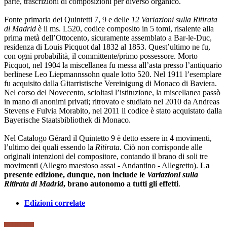
parte, trascrizioni di composizioni per diverso organico.
Fonte primaria dei Quintetti 7, 9 e delle
12 Variazioni sulla Ritirata
di Madrid
è il ms. L520, codice composito in 5 tomi, risalente alla
prima metà dell’Ottocento, sicuramente assemblato a Bar-le-Duc,
residenza di Louis Picquot dal 1832 al 1853. Quest’ultimo ne fu,
con ogni probabilità, il committente/primo possessore. Morto
Picquot, nel 1904 la miscellanea fu messa all’asta presso l’antiquario
berlinese Leo Liepmannssohn quale lotto 520. Nel 1911 l’esemplare
fu acquisito dalla Gitarristische Vereinigung di Monaco di Baviera.
Nel corso del Novecento, scioltasi l’istituzione, la miscellanea passò
in mano di anonimi privati; ritrovato e studiato nel 2010 da Andreas
Stevens e Fulvia Morabito, nel 2011 il codice è stato acquistato dalla
Bayerische Staatsbibliothek di Monaco.
Nel Catalogo Gérard il Quintetto 9 è detto essere in 4 movimenti,
l’ultimo dei quali essendo la
Ritirata
. Ciò non corrisponde alle
originali intenzioni del compositore, contando il brano di soli tre
movimenti (Allegro maestoso assai - Andantino - Allegretto).
La
presente edizione, dunque, non include le
Variazioni sulla
Ritirata di Madrid
, brano autonomo a tutti gli effetti
.
Edizioni correlate