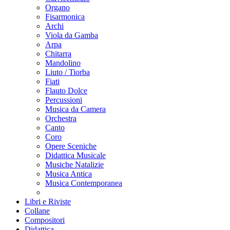
Organo
Fisarmonica
Archi
Viola da Gamba
Arpa
Chitarra
Mandolino
Liuto / Tiorba
Fiati
Flauto Dolce
Percussioni
Musica da Camera
Orchestra
Canto
Coro
Opere Sceniche
Didattica Musicale
Musiche Natalizie
Musica Antica
Musica Contemporanea
Libri e Riviste
Collane
Compositori
Didattica