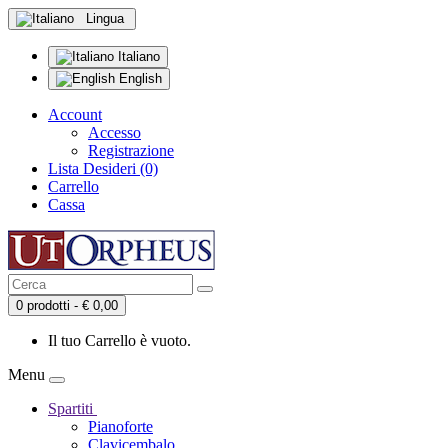
Lingua
Italiano
English
Account
Accesso
Registrazione
Lista Desideri (0)
Carrello
Cassa
0 prodotti - € 0,00
Il tuo Carrello è vuoto.
Menu
Spartiti
Pianoforte
Clavicembalo