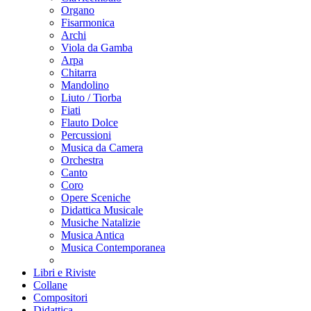
Organo
Fisarmonica
Archi
Viola da Gamba
Arpa
Chitarra
Mandolino
Liuto / Tiorba
Fiati
Flauto Dolce
Percussioni
Musica da Camera
Orchestra
Canto
Coro
Opere Sceniche
Didattica Musicale
Musiche Natalizie
Musica Antica
Musica Contemporanea
Libri e Riviste
Collane
Compositori
Didattica