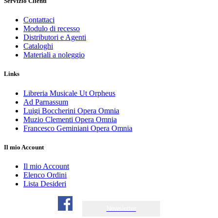
Servizio Clienti
Contattaci
Modulo di recesso
Distributori e Agenti
Cataloghi
Materiali a noleggio
Links
Libreria Musicale Ut Orpheus
Ad Parnassum
Luigi Boccherini Opera Omnia
Muzio Clementi Opera Omnia
Francesco Geminiani Opera Omnia
Il mio Account
Il mio Account
Elenco Ordini
Lista Desideri
Newsletter