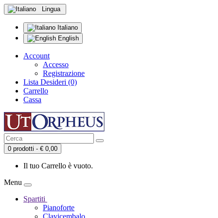
Lingua
Italiano
English
Account
Accesso
Registrazione
Lista Desideri (0)
Carrello
Cassa
0 prodotti - € 0,00
Il tuo Carrello è vuoto.
Menu
Spartiti
Pianoforte
Clavicembalo