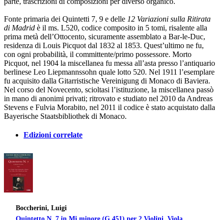
parte, trascrizioni di composizioni per diverso organico.
Fonte primaria dei Quintetti 7, 9 e delle
12 Variazioni sulla Ritirata
di Madrid
è il ms. L520, codice composito in 5 tomi, risalente alla
prima metà dell’Ottocento, sicuramente assemblato a Bar-le-Duc,
residenza di Louis Picquot dal 1832 al 1853. Quest’ultimo ne fu,
con ogni probabilità, il committente/primo possessore. Morto
Picquot, nel 1904 la miscellanea fu messa all’asta presso l’antiquario
berlinese Leo Liepmannssohn quale lotto 520. Nel 1911 l’esemplare
fu acquisito dalla Gitarristische Vereinigung di Monaco di Baviera.
Nel corso del Novecento, scioltasi l’istituzione, la miscellanea passò
in mano di anonimi privati; ritrovato e studiato nel 2010 da Andreas
Stevens e Fulvia Morabito, nel 2011 il codice è stato acquistato dalla
Bayerische Staatsbibliothek di Monaco.
Edizioni correlate
Boccherini, Luigi
Quintetto N. 7 in Mi minore (G 451) per 2 Violini, Viola,