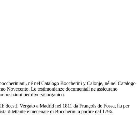
i boccheriniani, né nel Catalogo Boccherini y Calonje, né nel Catalogo
i primo Novecento. Le testimonianze documentali ne assicurano
composizioni per diverso organico.
: deest]. Vergato a Madrid nel 1811 da François de Fossa, ha per
sta dilettante e mecenate di Boccherini a partire dal 1796.