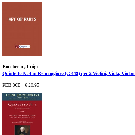
Boccherini, Luigi
Quintetto N. 4 in Re maggiore (G 448) per 2 Violini, Viola, Violonc
PEB 30B - € 20,95