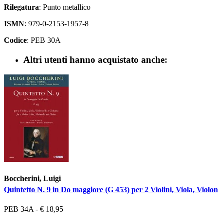
Rilegatura
: Punto metallico
ISMN
: 979-0-2153-1957-8
Codice
: PEB 30A
Altri utenti hanno acquistato anche:
Boccherini, Luigi
Quintetto N. 9 in Do maggiore (G 453) per 2 Violini, Viola, Violon
PEB 34A - € 18,95