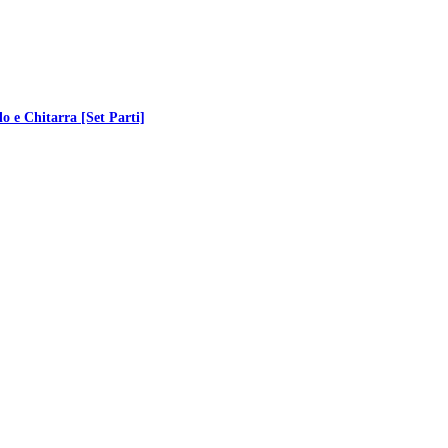
lo e Chitarra [Set Parti]