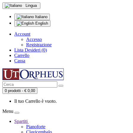
Lingua
Italiano
English
Account
Accesso
Registrazione
Lista Desideri (0)
Carrello
Cassa
0 prodotti - € 0,00
Il tuo Carrello è vuoto.
Menu
Spartiti
Pianoforte
Clavicembalo