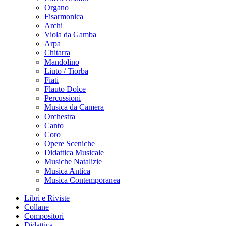
Organo
Fisarmonica
Archi
Viola da Gamba
Arpa
Chitarra
Mandolino
Liuto / Tiorba
Fiati
Flauto Dolce
Percussioni
Musica da Camera
Orchestra
Canto
Coro
Opere Sceniche
Didattica Musicale
Musiche Natalizie
Musica Antica
Musica Contemporanea
Libri e Riviste
Collane
Compositori
Didattica