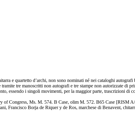
hitarra e quartetto d’archi, non sono nominati né nei cataloghi autograf
ge tramite tre manoscritti non autografi e tre stampe non autorizzate d
ento, essendo i singoli movimenti, per la maggior parte, trascrizioni di 
ary of Congress, Ms. M. 574. B Case, olim M. 572. B65 Case [RISM A/II
ani, Francisco Borja de Riquer y de Ros, marchese di Benavent, chitarri