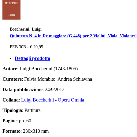
Boccherini, Luigi
Quintetto N. 4 in Re maggiore (G 448) per 2 Violini, Viola, Violoncel
PEB 30B - € 20,95
Dettagli prodotto
Autore
: Luigi Boccherini (1743-1805)
Curatore
: Fulvia Morabito, Andrea Schiavina
Data pubblicazione
: 24/9/2012
Collana
:
Luigi Boccherini - Opera Omnia
Tipologia
: Partitura
Pagine
: pp. 60
Formato
: 230x310 mm