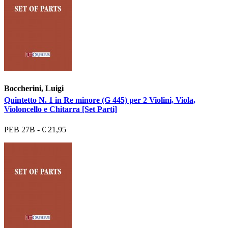
Boccherini, Luigi
Quintetto N. 1 in Re minore (G 445) per 2 Violini, Viola,
Violoncello e Chitarra [Set Parti]
PEB 27B - € 21,95