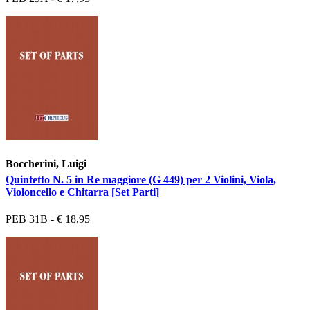
Boccherini, Luigi
Quintetto N. 5 in Re maggiore (G 449) per 2 Violini, Viola,
Violoncello e Chitarra [Set Parti]
PEB 31B - € 18,95