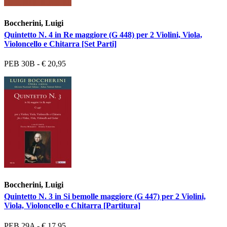
Boccherini, Luigi
Quintetto N. 4 in Re maggiore (G 448) per 2 Violini, Viola,
Violoncello e Chitarra [Set Parti]
PEB 30B - € 20,95
Boccherini, Luigi
Quintetto N. 3 in Si bemolle maggiore (G 447) per 2 Violini,
Viola, Violoncello e Chitarra [Partitura]
PEB 29A - € 17,95