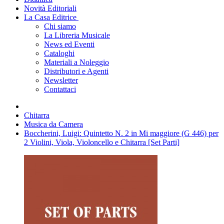
Novità Editoriali
La Casa Editrice
Chi siamo
La Libreria Musicale
News ed Eventi
Cataloghi
Materiali a Noleggio
Distributori e Agenti
Newsletter
Contattaci
Chitarra
Musica da Camera
Boccherini, Luigi: Quintetto N. 2 in Mi maggiore (G 446) per
2 Violini, Viola, Violoncello e Chitarra [Set Parti]