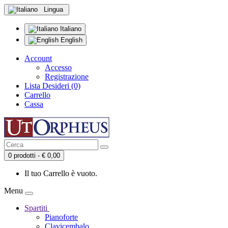
Lingua
Italiano
English
Account
Accesso
Registrazione
Lista Desideri (0)
Carrello
Cassa
0 prodotti - € 0,00
Il tuo Carrello è vuoto.
Menu
Spartiti
Pianoforte
Clavicembalo