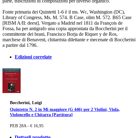
parte, trascrizioni di composizioni per diverso organico.
Fonte primaria dei Quintetti 1-6 è il ms. Wc, Washington (DC),
Library of Congress, Ms. M. 574. B Case, olim M. 572. B65 Case
[RISM A/II: deest]. Vergato a Madrid nel 1811 da François de
Fossa, ha per antigrafo una copia approntata da Boccherini per il
committente dei brani, Francisco Borja de Riquer y de Ros,
marchese di Benavent, chitarrista dilettante e mecenate di Boccherini
a partire dal 1796.
Edizioni correlate
Boccherini, Luigi
Quintetto N. 2 in Mi maggiore (G 446) per 2 Violini, Viola,
Violoncello e Chitarra [Partitura]
PEB 28A - € 16,95
Dettagli prodotto