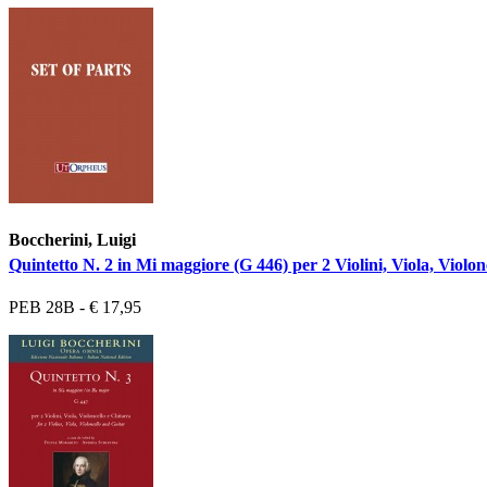
Boccherini, Luigi
Quintetto N. 2 in Mi maggiore (G 446) per 2 Violini, Viola, Violonc
PEB 28B - € 17,95