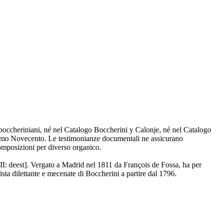
i boccheriniani, né nel Catalogo Boccherini y Calonje, né nel Catalogo
i primo Novecento. Le testimonianze documentali ne assicurano
composizioni per diverso organico.
: deest]. Vergato a Madrid nel 1811 da François de Fossa, ha per
sta dilettante e mecenate di Boccherini a partire dal 1796.