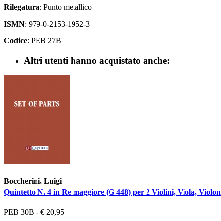
Rilegatura
: Punto metallico
ISMN
: 979-0-2153-1952-3
Codice
: PEB 27B
Altri utenti hanno acquistato anche:
Boccherini, Luigi
Quintetto N. 4 in Re maggiore (G 448) per 2 Violini, Viola, Violonc
PEB 30B - € 20,95