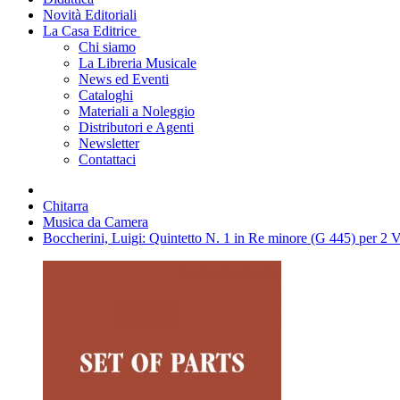
Novità Editoriali
La Casa Editrice
Chi siamo
La Libreria Musicale
News ed Eventi
Cataloghi
Materiali a Noleggio
Distributori e Agenti
Newsletter
Contattaci
Chitarra
Musica da Camera
Boccherini, Luigi: Quintetto N. 1 in Re minore (G 445) per 2 Vio