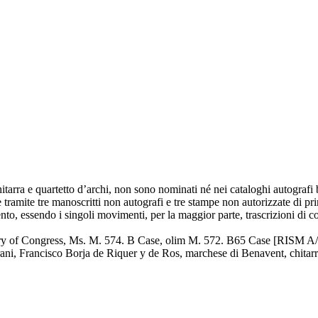
hitarra e quartetto d’archi, non sono nominati né nei cataloghi autograf
ge tramite tre manoscritti non autografi e tre stampe non autorizzate d
ento, essendo i singoli movimenti, per la maggior parte, trascrizioni di 
ary of Congress, Ms. M. 574. B Case, olim M. 572. B65 Case [RISM A/II
ani, Francisco Borja de Riquer y de Ros, marchese di Benavent, chitarri