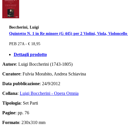
Boccherini, Luigi
Quintetto N. 1 in Re minore (G 445) per 2 Violini, Viola, Violoncello
PEB 27A - € 18,95
Dettagli prodotto
Autore
: Luigi Boccherini (1743-1805)
Curatore
: Fulvia Morabito, Andrea Schiavina
Data pubblicazione
: 24/9/2012
Collana
:
Luigi Boccherini - Opera Omnia
Tipologia
: Set Parti
Pagine
: pp. 76
Formato
: 230x310 mm