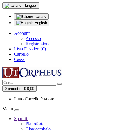
Lingua
Italiano
English
Account
Accesso
Registrazione
Lista Desideri (0)
Carrello
Cassa
0 prodotti - € 0,00
Il tuo Carrello è vuoto.
Menu
Spartiti
Pianoforte
Clavicembalo