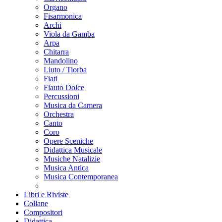
Organo
Fisarmonica
Archi
Viola da Gamba
Arpa
Chitarra
Mandolino
Liuto / Tiorba
Fiati
Flauto Dolce
Percussioni
Musica da Camera
Orchestra
Canto
Coro
Opere Sceniche
Didattica Musicale
Musiche Natalizie
Musica Antica
Musica Contemporanea
Libri e Riviste
Collane
Compositori
Didattica