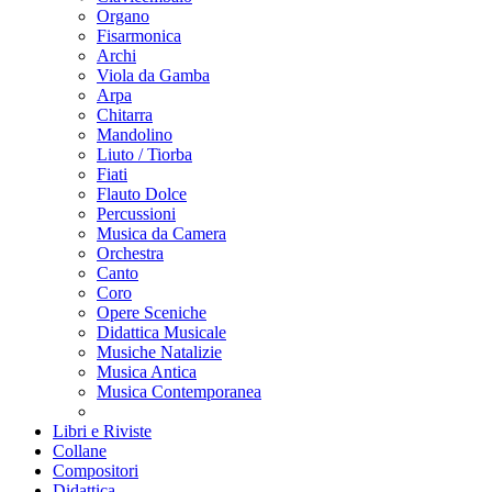
Organo
Fisarmonica
Archi
Viola da Gamba
Arpa
Chitarra
Mandolino
Liuto / Tiorba
Fiati
Flauto Dolce
Percussioni
Musica da Camera
Orchestra
Canto
Coro
Opere Sceniche
Didattica Musicale
Musiche Natalizie
Musica Antica
Musica Contemporanea
Libri e Riviste
Collane
Compositori
Didattica