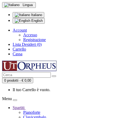
Lingua
Italiano
English
Account
Accesso
Registrazione
Lista Desideri (0)
Carrello
Cassa
0 prodotti - € 0,00
Il tuo Carrello è vuoto.
Menu
Spartiti
Pianoforte
Clavicembalo