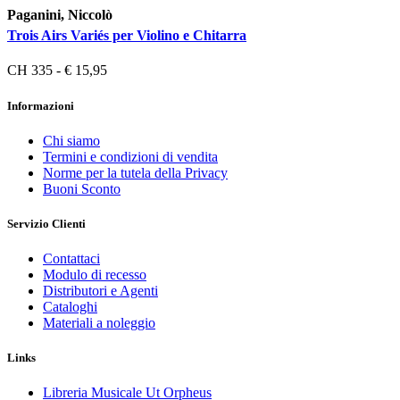
Paganini, Niccolò
Trois Airs Variés per Violino e Chitarra
CH 335 - € 15,95
Informazioni
Chi siamo
Termini e condizioni di vendita
Norme per la tutela della Privacy
Buoni Sconto
Servizio Clienti
Contattaci
Modulo di recesso
Distributori e Agenti
Cataloghi
Materiali a noleggio
Links
Libreria Musicale Ut Orpheus