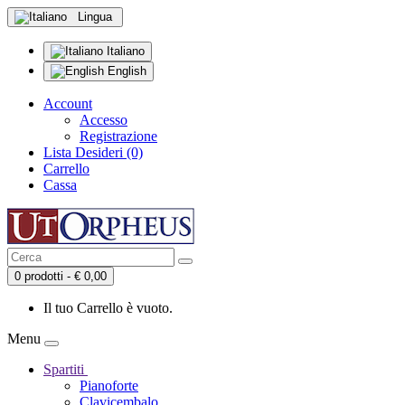
Lingua
Italiano
English
Account
Accesso
Registrazione
Lista Desideri (0)
Carrello
Cassa
0 prodotti - € 0,00
Il tuo Carrello è vuoto.
Menu
Spartiti
Pianoforte
Clavicembalo