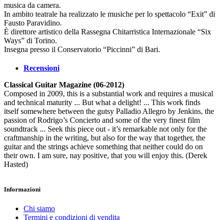
musica da camera.
In ambito teatrale ha realizzato le musiche per lo spettacolo “Exit” di
Fausto Paravidino.
È direttore artistico della Rassegna Chitarristica Internazionale “Six
Ways” di Torino.
Insegna presso il Conservatorio “Piccinni” di Bari.
Recensioni
Classical Guitar Magazine (06-2012)
Composed in 2009, this is a substantial work and requires a musical
and technical maturity ... But what a delight! ... This work finds
itself somewhere between the gutsy Palladio Allegro by Jenkins, the
passion of Rodrigo’s Concierto and some of the very finest film
soundtrack ... Seek this piece out - it’s remarkable not only for the
craftmanship in the writing, but also for the way that together, the
guitar and the strings achieve something that neither could do on
their own. I am sure, nay positive, that you will enjoy this. (Derek
Hasted)
Informazioni
Chi siamo
Termini e condizioni di vendita