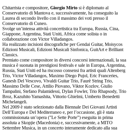
Chitarrista e compositore,
Giorgio Mirto
si è diplomato al
Conservatorio di Mantova e, successivamente, ha conseguito la
Laurea di secondo livello con il massimo dei voti presso il
Conservatorio di Cuneo.
Svolge un’intensa attività concertistica tra Europa, Russia, Cina,
Giappone, Argentina, Stati Uniti, Africa come solista o in
collaborazione con Victor Villadangos.
Ha realizzato incisioni discografiche per Gendai Guitar, Moisycos
Edizioni Musicali, Edizioni Musicali Sinfonica, GuitArt e Brilliant
Classics.
Premiato come compositore in diversi concorsi internazionali, la sua
musica è suonata in prestigiosi festivals e sale in Europa, Argentina,
Russia, Stati Uniti ed ha riscosso consensi fra artisti quali Altenberg
Trio, Victor Villadangos, Maximo Diego Pujol, Eric Franceries,
Ganesh Del Vescovo, Vivaldi Guitar Trio, Faurè String Trio,
Massimo Delle Cese, Attilio Piovano, Viktor Kozlov, Giulio
Tampalini, Stefano Palamidessi, Dylan Fowler, Trio Rhapsody, Trio
Broz, Kazuhito Yamashita, Vittorio Ghielmi, Umberto Benedetti
Michelangeli.
Nel 2009 è stato selezionato dalla Biennale Dei Giovani Artisti
Dell’Europa e Del Mediterraneo e, per l’occasione, gli è stata
commissionata un’opera (”Le Sette Porte”) eseguita in prima
assoluta a Skopjie (Macedonia) e, successivamente, a MITO
Settembre Musica, in un concerto interamente dedicato alla sua