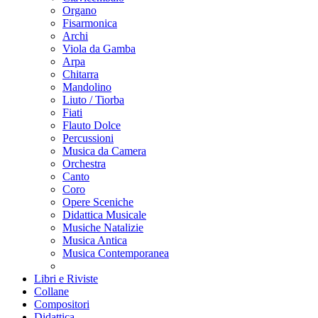
Organo
Fisarmonica
Archi
Viola da Gamba
Arpa
Chitarra
Mandolino
Liuto / Tiorba
Fiati
Flauto Dolce
Percussioni
Musica da Camera
Orchestra
Canto
Coro
Opere Sceniche
Didattica Musicale
Musiche Natalizie
Musica Antica
Musica Contemporanea
Libri e Riviste
Collane
Compositori
Didattica