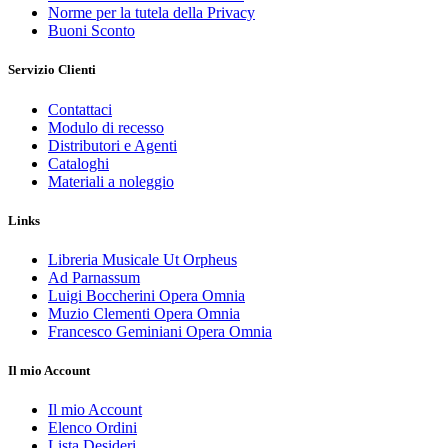
Norme per la tutela della Privacy
Buoni Sconto
Servizio Clienti
Contattaci
Modulo di recesso
Distributori e Agenti
Cataloghi
Materiali a noleggio
Links
Libreria Musicale Ut Orpheus
Ad Parnassum
Luigi Boccherini Opera Omnia
Muzio Clementi Opera Omnia
Francesco Geminiani Opera Omnia
Il mio Account
Il mio Account
Elenco Ordini
Lista Desideri