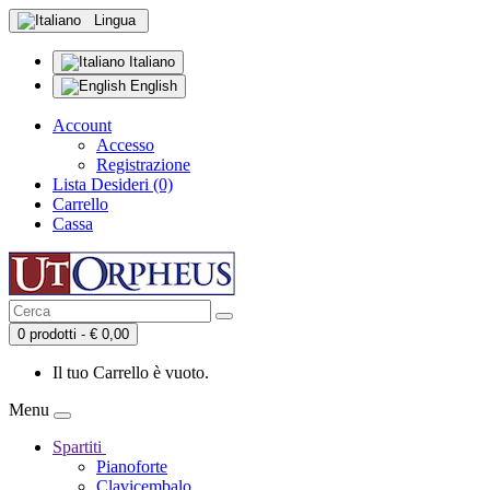
Lingua
Italiano
English
Account
Accesso
Registrazione
Lista Desideri (0)
Carrello
Cassa
0 prodotti - € 0,00
Il tuo Carrello è vuoto.
Menu
Spartiti
Pianoforte
Clavicembalo