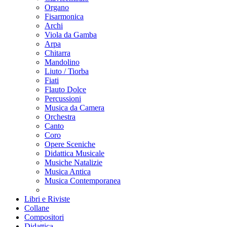
Organo
Fisarmonica
Archi
Viola da Gamba
Arpa
Chitarra
Mandolino
Liuto / Tiorba
Fiati
Flauto Dolce
Percussioni
Musica da Camera
Orchestra
Canto
Coro
Opere Sceniche
Didattica Musicale
Musiche Natalizie
Musica Antica
Musica Contemporanea
Libri e Riviste
Collane
Compositori
Didattica