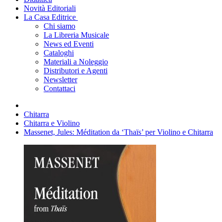
Novità Editoriali
La Casa Editrice
Chi siamo
La Libreria Musicale
News ed Eventi
Cataloghi
Materiali a Noleggio
Distributori e Agenti
Newsletter
Contattaci
Chitarra
Chitarra e Violino
Massenet, Jules: Méditation da ‘Thaïs’ per Violino e Chitarra