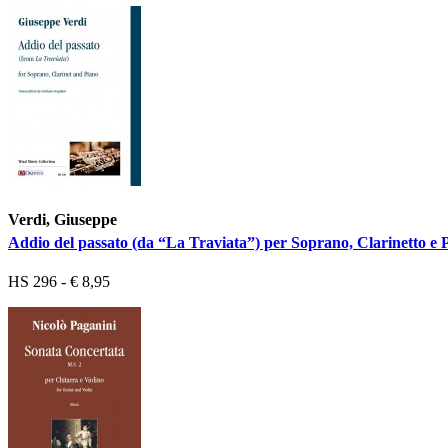
Verdi, Giuseppe
Addio del passato (da “La Traviata”) per Soprano, Clarinetto e 
HS 296 - € 8,95