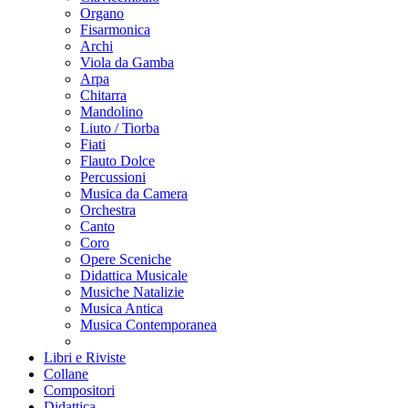
Organo
Fisarmonica
Archi
Viola da Gamba
Arpa
Chitarra
Mandolino
Liuto / Tiorba
Fiati
Flauto Dolce
Percussioni
Musica da Camera
Orchestra
Canto
Coro
Opere Sceniche
Didattica Musicale
Musiche Natalizie
Musica Antica
Musica Contemporanea
Libri e Riviste
Collane
Compositori
Didattica