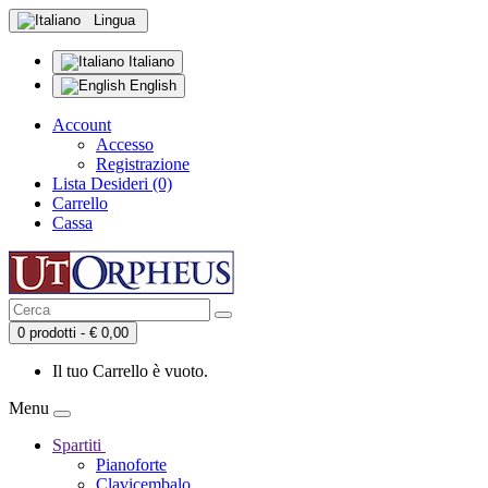
Lingua
Italiano
English
Account
Accesso
Registrazione
Lista Desideri (0)
Carrello
Cassa
0 prodotti - € 0,00
Il tuo Carrello è vuoto.
Menu
Spartiti
Pianoforte
Clavicembalo