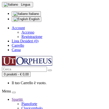
Lingua
Italiano
English
Account
Accesso
Registrazione
Lista Desideri (0)
Carrello
Cassa
0 prodotti - € 0,00
Il tuo Carrello è vuoto.
Menu
Spartiti
Pianoforte
Clavicembalo