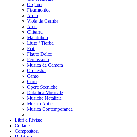
Organo
Fisarmonica
Archi
Viola da Gamba
Arpa
Chitarra
Mandolino
Liuto / Tiorba
Fiati
Flauto Dolce
Percussioni
Musica da Camera
Orchestra
Canto
Coro
Opere Sceniche
Didattica Musicale
Musiche Natalizie
Musica Antica
Musica Contemporanea
Libri e Riviste
Collane
Compositori
Didattica