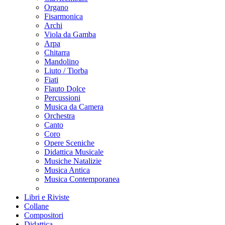
Organo
Fisarmonica
Archi
Viola da Gamba
Arpa
Chitarra
Mandolino
Liuto / Tiorba
Fiati
Flauto Dolce
Percussioni
Musica da Camera
Orchestra
Canto
Coro
Opere Sceniche
Didattica Musicale
Musiche Natalizie
Musica Antica
Musica Contemporanea
Libri e Riviste
Collane
Compositori
Didattica