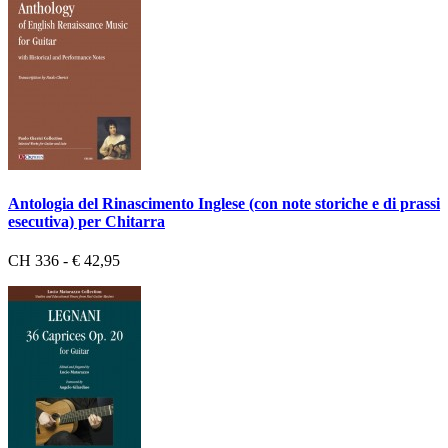
Antologia del Rinascimento Inglese (con note storiche e di prassi
esecutiva) per Chitarra
CH 336 - € 42,95