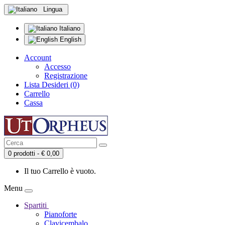
Lingua
Italiano
English
Account
Accesso
Registrazione
Lista Desideri (0)
Carrello
Cassa
0 prodotti - € 0,00
Il tuo Carrello è vuoto.
Menu
Spartiti
Pianoforte
Clavicembalo