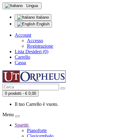
Lingua
Italiano
English
Account
Accesso
Registrazione
Lista Desideri (0)
Carrello
Cassa
0 prodotti - € 0,00
Il tuo Carrello è vuoto.
Menu
Spartiti
Pianoforte
Clavicembalo