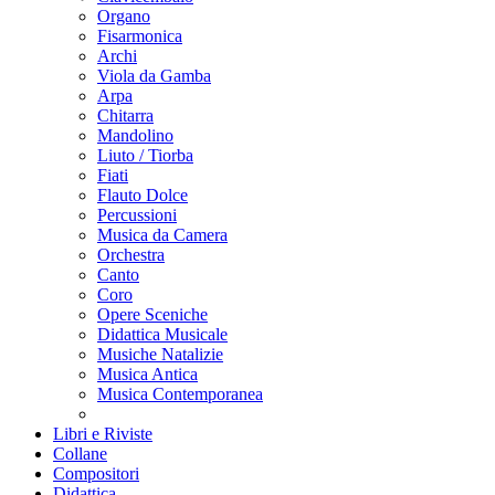
Organo
Fisarmonica
Archi
Viola da Gamba
Arpa
Chitarra
Mandolino
Liuto / Tiorba
Fiati
Flauto Dolce
Percussioni
Musica da Camera
Orchestra
Canto
Coro
Opere Sceniche
Didattica Musicale
Musiche Natalizie
Musica Antica
Musica Contemporanea
Libri e Riviste
Collane
Compositori
Didattica