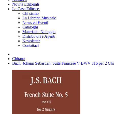
Novità Editoriali
La Casa Editrice
Chi siamo
La Libreria Musicale
News ed Eventi
Cataloghi
Materiali a Noleggio
Distributori e Agenti
Newsletter
Contattaci
Chitarra
Bach, Johann Sebastian: Suite Francese V BWV 816 per 2 Chit