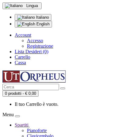
Lingua
Italiano
English
Account
Accesso
Registrazione
Lista Desideri (0)
Carrello
Cassa
0 prodotti - € 0,00
Il tuo Carrello è vuoto.
Menu
Spartiti
Pianoforte
Clavicembalo