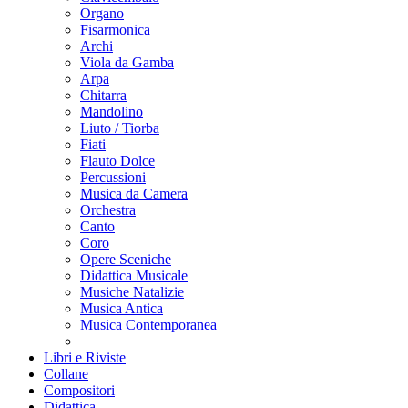
Organo
Fisarmonica
Archi
Viola da Gamba
Arpa
Chitarra
Mandolino
Liuto / Tiorba
Fiati
Flauto Dolce
Percussioni
Musica da Camera
Orchestra
Canto
Coro
Opere Sceniche
Didattica Musicale
Musiche Natalizie
Musica Antica
Musica Contemporanea
Libri e Riviste
Collane
Compositori
Didattica