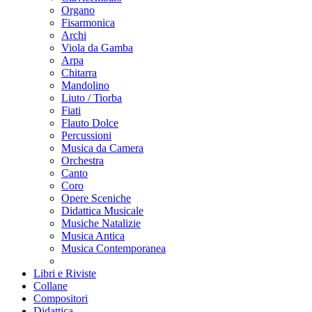
Organo
Fisarmonica
Archi
Viola da Gamba
Arpa
Chitarra
Mandolino
Liuto / Tiorba
Fiati
Flauto Dolce
Percussioni
Musica da Camera
Orchestra
Canto
Coro
Opere Sceniche
Didattica Musicale
Musiche Natalizie
Musica Antica
Musica Contemporanea
Libri e Riviste
Collane
Compositori
Didattica