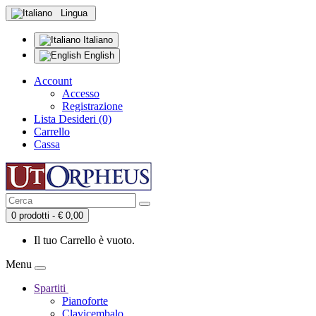
Lingua
Italiano
English
Account
Accesso
Registrazione
Lista Desideri (0)
Carrello
Cassa
0 prodotti - € 0,00
Il tuo Carrello è vuoto.
Menu
Spartiti
Pianoforte
Clavicembalo