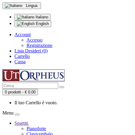
Lingua
Italiano
English
Account
Accesso
Registrazione
Lista Desideri (0)
Carrello
Cassa
0 prodotti - € 0,00
Il tuo Carrello è vuoto.
Menu
Spartiti
Pianoforte
Clavicembalo