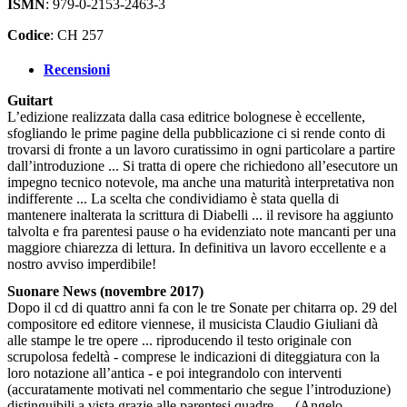
ISMN
: 979-0-2153-2463-3
Codice
: CH 257
Recensioni
Guitart
L’edizione realizzata dalla casa editrice bolognese è eccellente,
sfogliando le prime pagine della pubblicazione ci si rende conto di
trovarsi di fronte a un lavoro curatissimo in ogni particolare a partire
dall’introduzione ... Si tratta di opere che richiedono all’esecutore un
impegno tecnico notevole, ma anche una maturità interpretativa non
indifferente ... La scelta che condividiamo è stata quella di
mantenere inalterata la scrittura di Diabelli ... il revisore ha aggiunto
talvolta e fra parentesi pause o ha evidenziato note mancanti per una
maggiore chiarezza di lettura. In definitiva un lavoro eccellente e a
nostro avviso imperdibile!
Suonare News (novembre 2017)
Dopo il cd di quattro anni fa con le tre Sonate per chitarra op. 29 del
compositore ed editore viennese, il musicista Claudio Giuliani dà
alle stampe le tre opere ... riproducendo il testo originale con
scrupolosa fedeltà - comprese le indicazioni di diteggiatura con la
loro notazione all’antica - e poi integrandolo con interventi
(accuratamente motivati nel commentario che segue l’introduzione)
distinguibili a vista grazie alle parentesi quadre. ... (Angelo