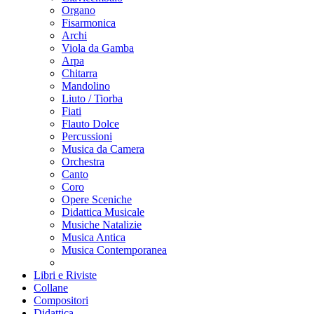
Organo
Fisarmonica
Archi
Viola da Gamba
Arpa
Chitarra
Mandolino
Liuto / Tiorba
Fiati
Flauto Dolce
Percussioni
Musica da Camera
Orchestra
Canto
Coro
Opere Sceniche
Didattica Musicale
Musiche Natalizie
Musica Antica
Musica Contemporanea
Libri e Riviste
Collane
Compositori
Didattica