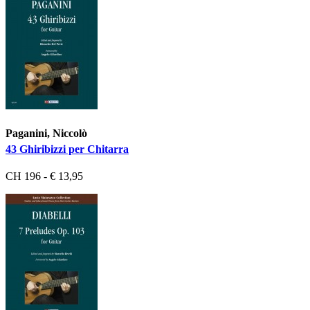
Paganini, Niccolò
43 Ghiribizzi per Chitarra
CH 196 - € 13,95