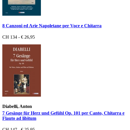
8 Canzoni ed Arie Napoletane per Voce e Chitarra
CH 134 - € 26,95
Diabelli, Anton
7 Gesänge für Herz und Gefühl Op. 101 per Canto, Chitarra e
Flauto ad libitum
CH 147 - € 25,95