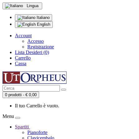
Lingua
Italiano
English
Account
Accesso
Registrazione
Lista Desideri (0)
Carrello
Cassa
0 prodotti - € 0,00
Il tuo Carrello è vuoto.
Menu
Spartiti
Pianoforte
Clavicembalo