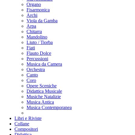
Organo
Fisarmonica
Archi
Viola da Gamba
Arpa
Chitarra
Mandolino
Liuto / Tiorba
Fiati
Flauto Dolce
Percussioni
Musica da Camera
Orchestra
Canto
Coro
Opere Sceniche
Didattica Musicale
Musiche Natalizie
Musica Antica
Musica Contemporanea
Libri e Riviste
Collane
Compositori
Didattica