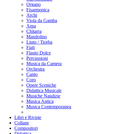
Organo
Fisarmonica
Archi
Viola da Gamba
Arpa
Chitarra
Mandolino
Liuto / Tiorba
Fiati
Flauto Dolce
Percussioni
Musica da Camera
Orchestra
Canto
Coro
Opere Sceniche
Didattica Musicale
Musiche Natalizie
Musica Antica
Musica Contemporanea
Libri e Riviste
Collane
Compositori
Didattica