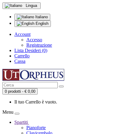
Lingua
Italiano
English
Account
Accesso
Registrazione
Lista Desideri (0)
Carrello
Cassa
0 prodotti - € 0,00
Il tuo Carrello è vuoto.
Menu
Spartiti
Pianoforte
Clavicembalo