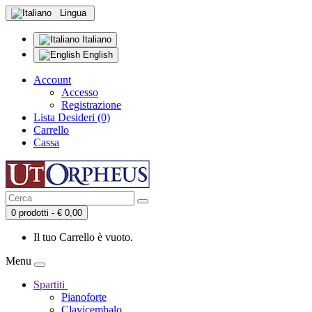
Lingua
Italiano
English
Account
Accesso
Registrazione
Lista Desideri (0)
Carrello
Cassa
0 prodotti - € 0,00
Il tuo Carrello è vuoto.
Menu
Spartiti
Pianoforte
Clavicembalo