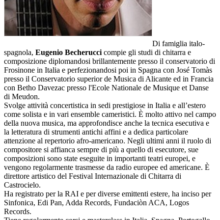
Di famiglia italo-
spagnola,
Eugenio Becherucci
compie gli studi di chitarra e
composizione diplomandosi brillantemente presso il conservatorio di
Frosinone in Italia e perfezionandosi poi in Spagna con José Tomàs
presso il Conservatorio superior de Musica di Alicante ed in Francia
con Betho Davezac presso l'Ecole Nationale de Musique et Danse
di Meudon.
Svolge attività concertistica in sedi prestigiose in Italia e all’estero
come solista e in vari ensemble cameristici. È molto attivo nel campo
della nuova musica, ma approfondisce anche la tecnica esecutiva e
la letteratura di strumenti antichi affini e a dedica particolare
attenzione al repertorio afro-americano. Negli ultimi anni il ruolo di
compositore si affianca sempre di più a quello di esecutore, sue
composizioni sono state eseguite in importanti teatri europei, e
vengono regolarmente trasmesse da radio europee ed americane. È
direttore artistico del Festival Internazionale di Chitarra di
Castrocielo.
Ha registrato per la RAI e per diverse emittenti estere, ha inciso per
Sinfonica, Edi Pan, Adda Records, Fundaciòn ACA, Logos
Records.