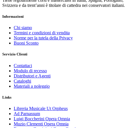
Tiene regolarmente corsi e masterclass in Italia, Spagna, Portogallo,
Svizzera e da trent’anni è titolare di cattedra nei conservatori italiani.
Informazioni
Chi siamo
Termini e condizioni di vendita
Norme per la tutela della Privacy
Buoni Sconto
Servizio Clienti
Contattaci
Modulo di recesso
Distributori e Agenti
Cataloghi
Materiali a noleggio
Links
Libreria Musicale Ut Orpheus
Ad Parnassum
Luigi Boccherini Opera Omnia
Muzio Clementi Opera Omnia