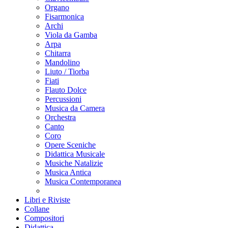
Organo
Fisarmonica
Archi
Viola da Gamba
Arpa
Chitarra
Mandolino
Liuto / Tiorba
Fiati
Flauto Dolce
Percussioni
Musica da Camera
Orchestra
Canto
Coro
Opere Sceniche
Didattica Musicale
Musiche Natalizie
Musica Antica
Musica Contemporanea
Libri e Riviste
Collane
Compositori
Didattica