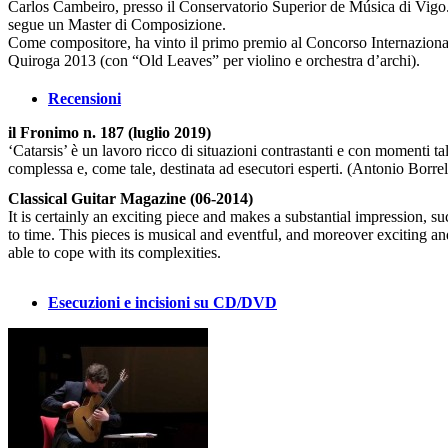
Carlos Cambeiro, presso il Conservatorio Superior de Música di Vig
segue un Master di Composizione.
Come compositore, ha vinto il primo premio al Concorso Internaziona
Quiroga 2013 (con “Old Leaves” per violino e orchestra d’archi).
Recensioni
il Fronimo n. 187 (luglio 2019)
‘Catarsis’ è un lavoro ricco di situazioni contrastanti e con momenti ta
complessa e, come tale, destinata ad esecutori esperti. (Antonio Borrel
Classical Guitar Magazine (06-2014)
It is certainly an exciting piece and makes a substantial impression, s
to time. This pieces is musical and eventful, and moreover exciting a
able to cope with its complexities.
Esecuzioni e incisioni su CD/DVD