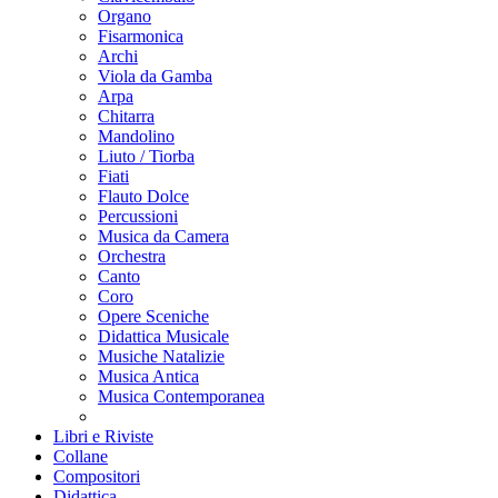
Organo
Fisarmonica
Archi
Viola da Gamba
Arpa
Chitarra
Mandolino
Liuto / Tiorba
Fiati
Flauto Dolce
Percussioni
Musica da Camera
Orchestra
Canto
Coro
Opere Sceniche
Didattica Musicale
Musiche Natalizie
Musica Antica
Musica Contemporanea
Libri e Riviste
Collane
Compositori
Didattica