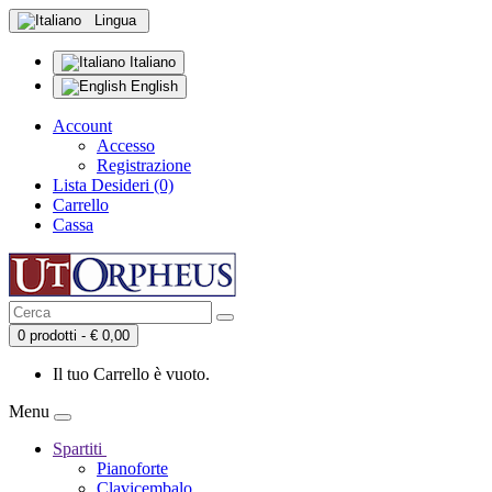
Lingua
Italiano
English
Account
Accesso
Registrazione
Lista Desideri (0)
Carrello
Cassa
0 prodotti - € 0,00
Il tuo Carrello è vuoto.
Menu
Spartiti
Pianoforte
Clavicembalo