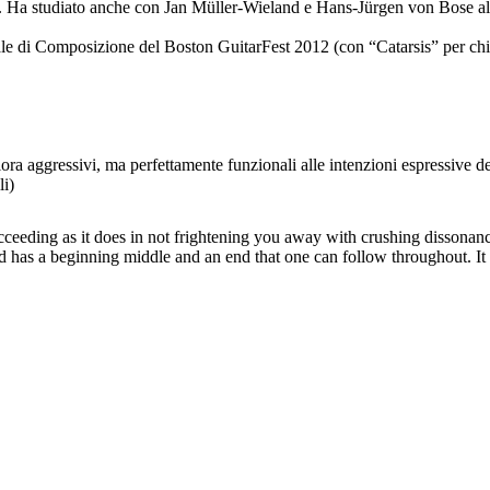
o. Ha studiato anche con Jan Müller-Wieland e Hans-Jürgen von Bose a
le di Composizione del Boston GuitarFest 2012 (con “Catarsis” per ch
lora aggressivi, ma perfettamente funzionali alle intenzioni espressive d
li)
ucceeding as it does in not frightening you away with crushing dissonance
nd has a beginning middle and an end that one can follow throughout. It