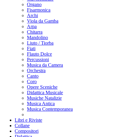
Organo
Fisarmonica
Archi
Viola da Gamba
Arpa
Chitarra
Mandolino
Liuto / Tiorba
Fiati
Flauto Dolce
Percussioni
Musica da Camera
Orchestra
Canto
Coro
Opere Sceniche
Didattica Musicale
Musiche Natalizie
Musica Antica
Musica Contemporanea
Libri e Riviste
Collane
Compositori
Didattica