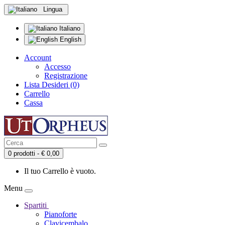
Lingua
Italiano
English
Account
Accesso
Registrazione
Lista Desideri (0)
Carrello
Cassa
0 prodotti - € 0,00
Il tuo Carrello è vuoto.
Menu
Spartiti
Pianoforte
Clavicembalo