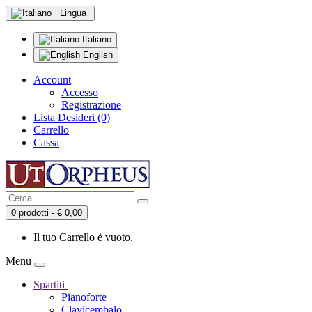
Lingua
Italiano
English
Account
Accesso
Registrazione
Lista Desideri (0)
Carrello
Cassa
0 prodotti - € 0,00
Il tuo Carrello è vuoto.
Menu
Spartiti
Pianoforte
Clavicembalo