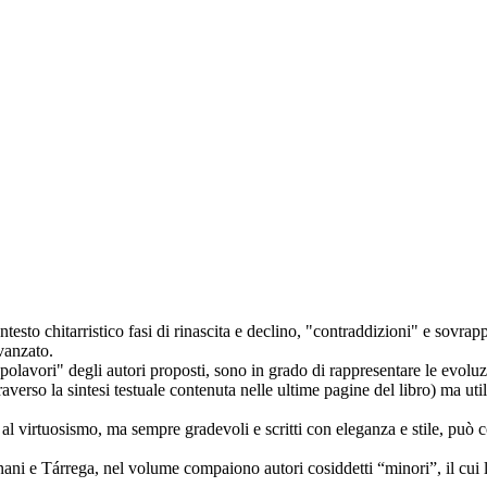
sto chitarristico fasi di rinascita e declino, "contraddizioni" e sovrappo
avanzato.
capolavori" degli autori proposti, sono in grado di rappresentare le evolu
verso la sintesi testuale contenuta nelle ultime pagine del libro) ma utili
al virtuosismo, ma sempre gradevoli e scritti con eleganza e stile, può c
egnani e Tárrega, nel volume compaiono autori cosiddetti “minori”, il cui