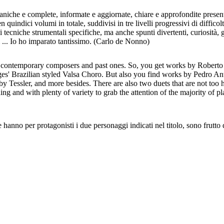
organiche e complete, informate e aggiornate, chiare e approfondite prese
n quindici volumi in totale, suddivisi in tre livelli progressivi di diffico
di tecniche strumentali specifiche, ma anche spunti divertenti, curiosità, gi
i ... Io ho imparato tantissimo. (Carlo de Nonno)
c by contemporary composers and past ones. So, you get works by Robe
s' Brazilian styled Valsa Choro. But also you find works by Pedro Ant
y Tessler, and more besides. There are also two duets that are not too h
ng and with plenty of variety to grab the attention of the majority of pl
he hanno per protagonisti i due personaggi indicati nel titolo, sono frutto