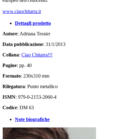
europeo dell'Ottocento.
www.ciaochitarra.it
Dettagli prodotto
Autore
: Adriana Tessier
Data pubblicazione
: 31/1/2013
Collana
:
Ciao Chitarra!!!
Pagine
: pp. 40
Formato
: 230x310 mm
Rilegatura
: Punto metallico
ISMN
: 979-0-2153-2060-4
Codice
: DM 63
Note biografiche