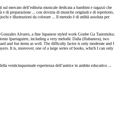
nti sul mercato dell’editoria musicale dedicata a bambini e ragazzi che
ltà e di preparazione ... con dovizia di musiche originali e di repertorio,
ochi e illustrazioni da colorare ... Il metodo è di utilità assoluta per
rto Gonzales Alvares, a fine Japanese styled work Gonbe Ga Tanemoku;
onio Iparraguirre, including a very melodic Dalia (Habanera), two
ard and fun items as well. The difficulty factor is only moderate and I
ayers. It is, moreover, one of a large series of books, which I can only
 della venticinquennale esperienza dell’autrice in ambito educativo ...