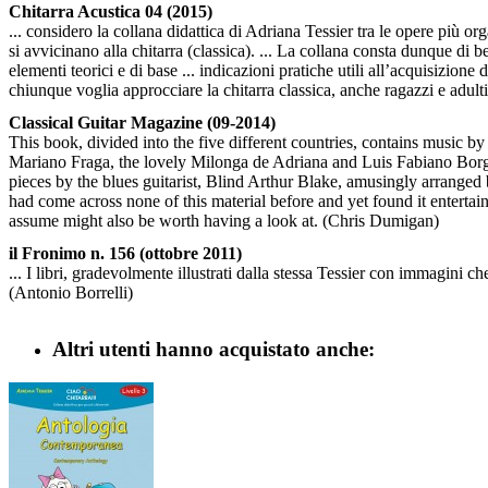
Chitarra Acustica 04 (2015)
... considero la collana didattica di Adriana Tessier tra le opere più 
si avvicinano alla chitarra (classica). ... La collana consta dunque di be
elementi teorici e di base ... indicazioni pratiche utili all’acquisizione 
chiunque voglia approcciare la chitarra classica, anche ragazzi e adult
Classical Guitar Magazine (09-2014)
This book, divided into the five different countries, contains musi
Mariano Fraga, the lovely Milonga de Adriana and Luis Fabiano Borge
pieces by the blues guitarist, Blind Arthur Blake, amusingly arranged b
had come across none of this material before and yet found it entertaini
assume might also be worth having a look at. (Chris Dumigan)
il Fronimo n. 156 (ottobre 2011)
... I libri, gradevolmente illustrati dalla stessa Tessier con immagini c
(Antonio Borrelli)
Altri utenti hanno acquistato anche: