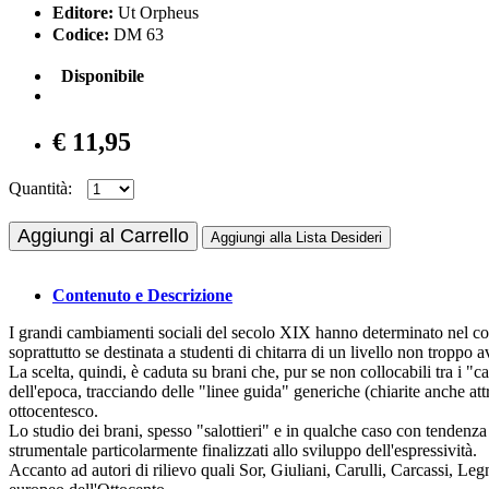
Editore:
Ut Orpheus
Codice:
DM 63
Disponibile
€ 11,95
Quantità:
Aggiungi al Carrello
Aggiungi alla Lista Desideri
Contenuto e Descrizione
I grandi cambiamenti sociali del secolo XIX hanno determinato nel conte
soprattutto se destinata a studenti di chitarra di un livello non troppo 
La scelta, quindi, è caduta su brani che, pur se non collocabili tra i "
dell'epoca, tracciando delle "linee guida" generiche (chiarite anche attra
ottocentesco.
Lo studio dei brani, spesso "salottieri" e in qualche caso con tendenza 
strumentale particolarmente finalizzati allo sviluppo dell'espressività.
Accanto ad autori di rilievo quali Sor, Giuliani, Carulli, Carcassi, L