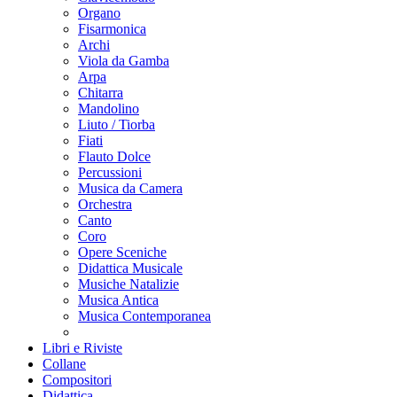
Organo
Fisarmonica
Archi
Viola da Gamba
Arpa
Chitarra
Mandolino
Liuto / Tiorba
Fiati
Flauto Dolce
Percussioni
Musica da Camera
Orchestra
Canto
Coro
Opere Sceniche
Didattica Musicale
Musiche Natalizie
Musica Antica
Musica Contemporanea
Libri e Riviste
Collane
Compositori
Didattica