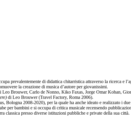
cupa prevalentemente di didattica chitarristica attraverso la ricerca e l’
romuovere la creazione di musica d’autore per giovanissimi.
uali Leo Brouwer, Carlo de Nonno, Kiko Faxas, Jorge Omar Kohan, Giorgio
ere)
di Leo Brouwer (Travel Factory, Roma 2006).
, Bologna 2008-2020), per la quale ha anche ideato e realizzato i due p
i fiabe per bambini e si occupa di critica musicale recensendo pubblicazio
a classica presso diverse istituzioni pubbliche e private della sua città.