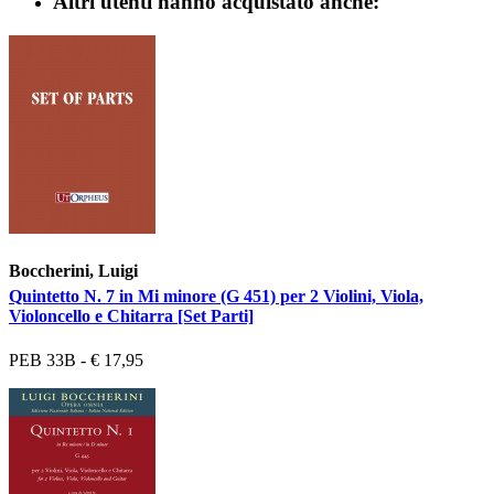
Altri utenti hanno acquistato anche:
Boccherini, Luigi
Quintetto N. 7 in Mi minore (G 451) per 2 Violini, Viola,
Violoncello e Chitarra [Set Parti]
PEB 33B - € 17,95