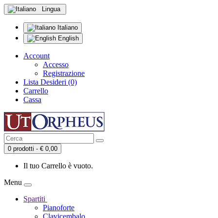
Lingua
Italiano
English
Account
Accesso
Registrazione
Lista Desideri (0)
Carrello
Cassa
0 prodotti - € 0,00
Il tuo Carrello è vuoto.
Menu
Spartiti
Pianoforte
Clavicembalo