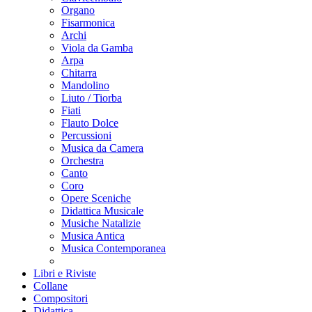
Organo
Fisarmonica
Archi
Viola da Gamba
Arpa
Chitarra
Mandolino
Liuto / Tiorba
Fiati
Flauto Dolce
Percussioni
Musica da Camera
Orchestra
Canto
Coro
Opere Sceniche
Didattica Musicale
Musiche Natalizie
Musica Antica
Musica Contemporanea
Libri e Riviste
Collane
Compositori
Didattica