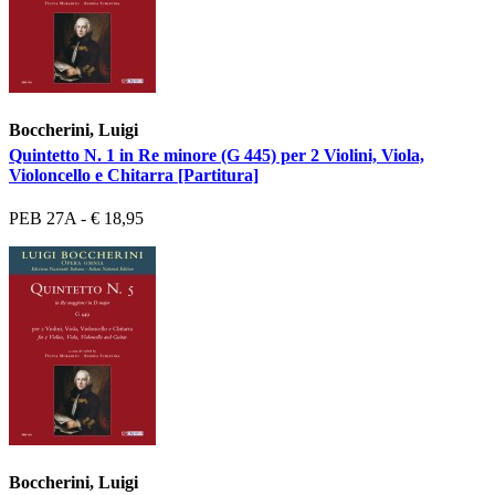
Boccherini, Luigi
Quintetto N. 1 in Re minore (G 445) per 2 Violini, Viola,
Violoncello e Chitarra [Partitura]
PEB 27A - € 18,95
Boccherini, Luigi