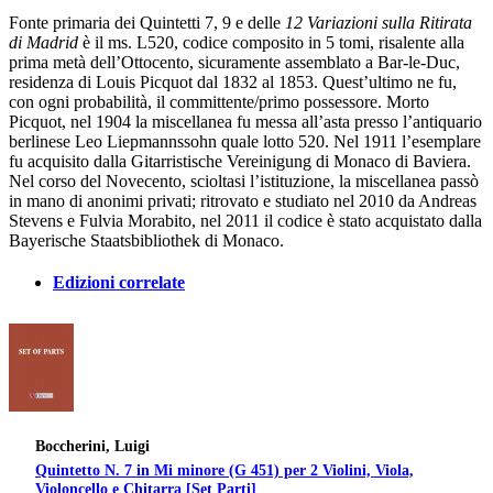
Fonte primaria dei Quintetti 7, 9 e delle
12 Variazioni sulla Ritirata
di Madrid
è il ms. L520, codice composito in 5 tomi, risalente alla
prima metà dell’Ottocento, sicuramente assemblato a Bar-le-Duc,
residenza di Louis Picquot dal 1832 al 1853. Quest’ultimo ne fu,
con ogni probabilità, il committente/primo possessore. Morto
Picquot, nel 1904 la miscellanea fu messa all’asta presso l’antiquario
berlinese Leo Liepmannssohn quale lotto 520. Nel 1911 l’esemplare
fu acquisito dalla Gitarristische Vereinigung di Monaco di Baviera.
Nel corso del Novecento, scioltasi l’istituzione, la miscellanea passò
in mano di anonimi privati; ritrovato e studiato nel 2010 da Andreas
Stevens e Fulvia Morabito, nel 2011 il codice è stato acquistato dalla
Bayerische Staatsbibliothek di Monaco.
Edizioni correlate
Boccherini, Luigi
Quintetto N. 7 in Mi minore (G 451) per 2 Violini, Viola,
Violoncello e Chitarra [Set Parti]