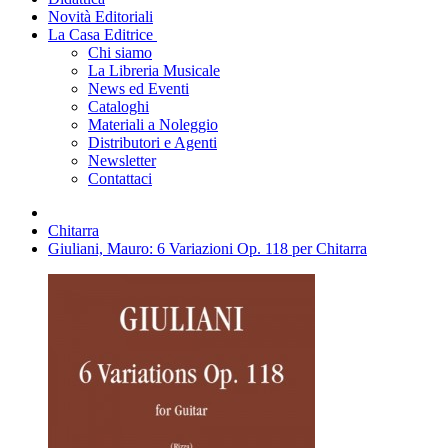
Novità Editoriali
La Casa Editrice
Chi siamo
La Libreria Musicale
News ed Eventi
Cataloghi
Materiali a Noleggio
Distributori e Agenti
Newsletter
Contattaci
Chitarra
Giuliani, Mauro: 6 Variazioni Op. 118 per Chitarra