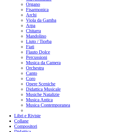
Organo
Fisarmonica
Archi
Viola da Gamba
Arpa
Chitarra
Mandolino
Liuto / Tiorba
Fiati
Flauto Dolce
Percussioni
Musica da Camera
Orchestra
Canto
Coro
Opere Sceniche
Didattica Musicale
Musiche Natalizie
Musica Antica
Musica Contemporanea
Libri e Riviste
Collane
Compositori
Didattica