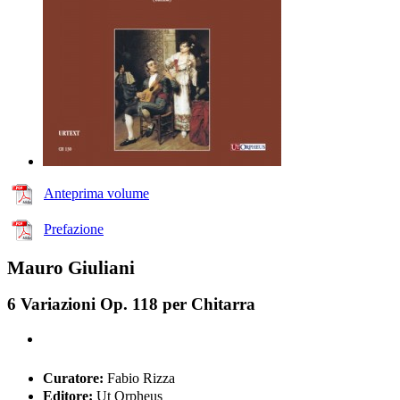
Anteprima volume
Prefazione
Mauro Giuliani
6 Variazioni Op. 118 per Chitarra
Curatore:
Fabio Rizza
Editore:
Ut Orpheus