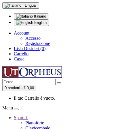
Lingua
Italiano
English
Account
Accesso
Registrazione
Lista Desideri (0)
Carrello
Cassa
0 prodotti - € 0,00
Il tuo Carrello è vuoto.
Menu
Spartiti
Pianoforte
Clavicembalo