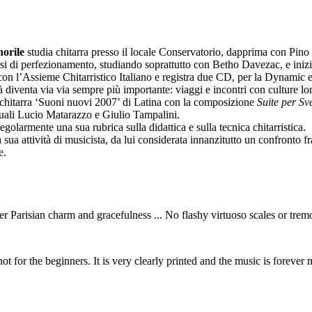
norile
studia chitarra presso il locale Conservatorio, dapprima con Pin
di perfezionamento, studiando soprattutto con Betho Davezac, e inizia u
 l’Assieme Chitarristico Italiano e registra due CD, per la Dynamic e 
tà diventa via via sempre più importante: viaggi e incontri con culture lo
chitarra ‘Suoni nuovi 2007’ di Latina con la composizione
Suite per Sv
ni quali Lucio Matarazzo e Giulio Tampalini.
golarmente una sua rubrica sulla didattica e sulla tecnica chitarristica.
 sua attività di musicista, da lui considerata innanzitutto un confronto 
e.
per Parisian charm and gracefulness ... No flashy virtuoso scales or trem
y not for the beginners. It is very clearly printed and the music is forever