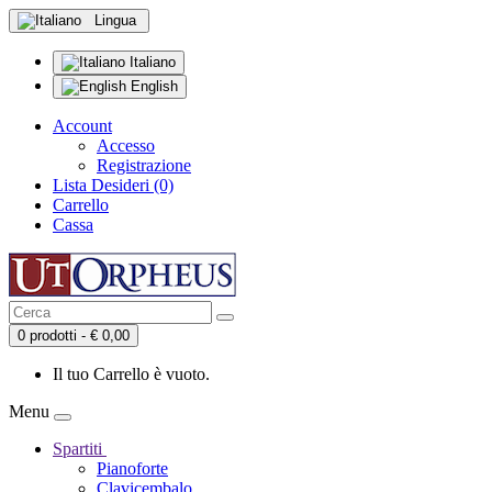
Lingua
Italiano
English
Account
Accesso
Registrazione
Lista Desideri (0)
Carrello
Cassa
0 prodotti - € 0,00
Il tuo Carrello è vuoto.
Menu
Spartiti
Pianoforte
Clavicembalo