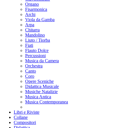
Organo
Fisarmonica
Archi
Viola da Gamba
Arpa
Chitarra
Mandolino
Liuto / Tiorba
Fiati
Flauto Dolce
Percussioni
Musica da Camera
Orchestra
Canto
Coro
Opere Sceniche
Didattica Musicale
Musiche Natalizie
Musica Antica
Musica Contemporanea
Libri e Riviste
Collane
Compositori
Didattica