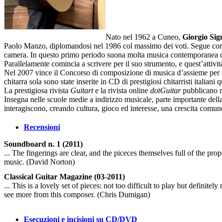
Nato nel 1962 a Cuneo,
Giorgio Sig
Paolo Manzo, diplomandosi nel 1986 col massimo dei voti. Segue corsi 
camera. In questo primo periodo suona molta musica contemporanea con
Parallelamente comincia a scrivere per il suo strumento, e quest’attivi
Nel 2007 vince il Concorso di composizione di musica d’assieme per 
chitarra sola sono state inserite in CD di prestigiosi chitarristi italia
La prestigiosa rivista
Guitart
e la rivista online
dotGuitar
pubblicano re
Insegna nelle scuole medie a indirizzo musicale, parte importante della
interagiscono, creando cultura, gioco ed interesse, una crescita comun
Recensioni
Soundboard n. 1 (2011)
... The fingerings are clear, and the piceces themselves full of the pro
music. (David Norton)
Classical Guitar Magazine (03-2011)
... This is a lovely set of pieces: not too difficult to play but definitel
see more from this composer. (Chris Dumigan)
Esecuzioni e incisioni su CD/DVD