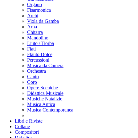
Organo
Fisarmonica
Archi
Viola da Gamba
Arpa
Chitarra
Mandolino
Liuto / Tiorba
Fiati
Flauto Dolce
Percussioni
Musica da Camera
Orchestra
Canto
Coro
Opere Sceniche
Didattica Musicale
Musiche Natalizie
Musica Antica
Musica Contemporanea
Libri e Riviste
Collane
Compositori
Didattica