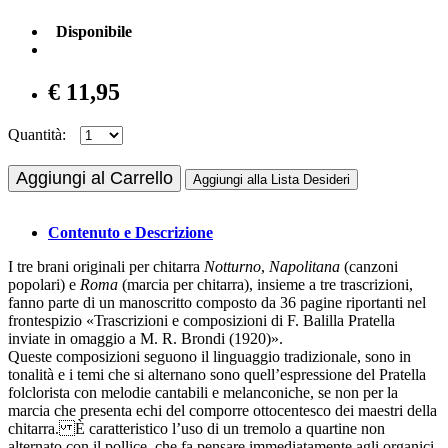
Disponibile
€ 11,95
Quantità:
Aggiungi al Carrello
Aggiungi alla Lista Desideri
Contenuto e Descrizione
I tre brani originali per chitarra
Notturno
,
Napolitana
(canzoni
popolari) e
Roma
(marcia per chitarra), insieme a tre trascrizioni,
fanno parte di un manoscritto composto da 36 pagine riportanti nel
frontespizio «Trascrizioni e composizioni di F. Balilla Pratella
inviate in omaggio a M. R. Brondi (1920)».
Queste composizioni seguono il linguaggio tradizionale, sono in
tonalità e i temi che si alternano sono quell’espressione del Pratella
folclorista con melodie cantabili e melanconiche, se non per la
marcia che presenta echi del comporre ottocentesco dei maestri della
chitarra. È caratteristico l’uso di un tremolo a quartine
non
alternato con il pollice, che fa pensare immediatamente agli organici