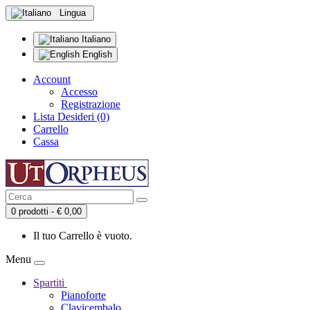
Lingua
Italiano
English
Account
Accesso
Registrazione
Lista Desideri (0)
Carrello
Cassa
0 prodotti - € 0,00
Il tuo Carrello è vuoto.
Menu
Spartiti
Pianoforte
Clavicembalo