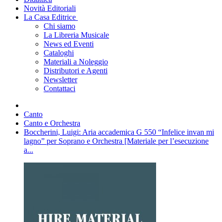
Novità Editoriali
La Casa Editrice
Chi siamo
La Libreria Musicale
News ed Eventi
Cataloghi
Materiali a Noleggio
Distributori e Agenti
Newsletter
Contattaci
Canto
Canto e Orchestra
Boccherini, Luigi: Aria accademica G 550 “Infelice invan mi
lagno” per Soprano e Orchestra [Materiale per l’esecuzione
a...