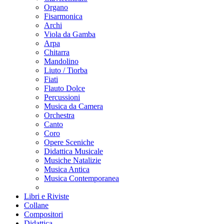
Organo
Fisarmonica
Archi
Viola da Gamba
Arpa
Chitarra
Mandolino
Liuto / Tiorba
Fiati
Flauto Dolce
Percussioni
Musica da Camera
Orchestra
Canto
Coro
Opere Sceniche
Didattica Musicale
Musiche Natalizie
Musica Antica
Musica Contemporanea
Libri e Riviste
Collane
Compositori
Didattica