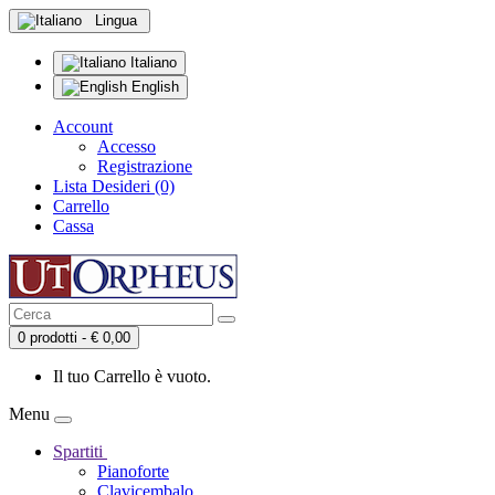
Lingua
Italiano
English
Account
Accesso
Registrazione
Lista Desideri (0)
Carrello
Cassa
0 prodotti - € 0,00
Il tuo Carrello è vuoto.
Menu
Spartiti
Pianoforte
Clavicembalo