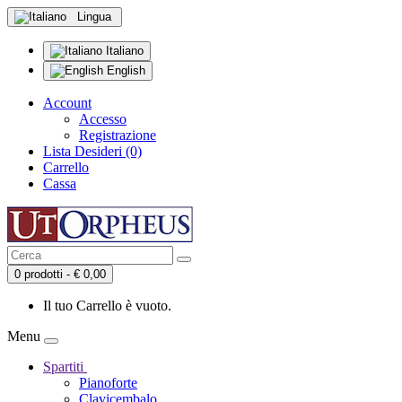
Lingua
Italiano
English
Account
Accesso
Registrazione
Lista Desideri (0)
Carrello
Cassa
0 prodotti - € 0,00
Il tuo Carrello è vuoto.
Menu
Spartiti
Pianoforte
Clavicembalo