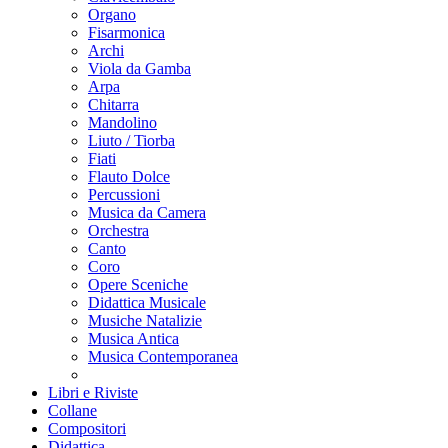
Organo
Fisarmonica
Archi
Viola da Gamba
Arpa
Chitarra
Mandolino
Liuto / Tiorba
Fiati
Flauto Dolce
Percussioni
Musica da Camera
Orchestra
Canto
Coro
Opere Sceniche
Didattica Musicale
Musiche Natalizie
Musica Antica
Musica Contemporanea
Libri e Riviste
Collane
Compositori
Didattica