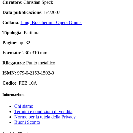
Curatore
: Christian Speck
Data pubblicazione
: 1/4/2007
Collana
:
Luigi Boccherini - Opera Omnia
Tipologia
: Partitura
Pagine
: pp. 32
Formato
: 230x310 mm
Rilegatura
: Punto metallico
ISMN
: 979-0-2153-1502-0
Codice
: PEB 10A
Informazioni
Chi siamo
Termini e condizioni di vendita
Norme per la tutela della Privacy
Buoni Sconto