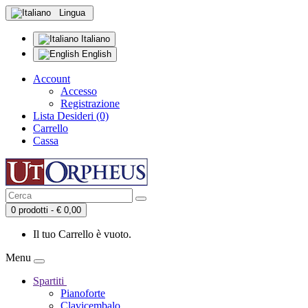
Lingua
Italiano
English
Account
Accesso
Registrazione
Lista Desideri (0)
Carrello
Cassa
0 prodotti - € 0,00
Il tuo Carrello è vuoto.
Menu
Spartiti
Pianoforte
Clavicembalo