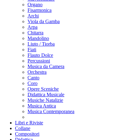
Organo
Fisarmonica
Archi
Viola da Gamba
Arpa
Chitarra
Mandolino
Liuto / Tiorba
Fiati
Flauto Dolce
Percussioni
Musica da Camera
Orchestra
Canto
Coro
Opere Sceniche
Didattica Musicale
Musiche Natalizie
Musica Antica
Musica Contemporanea
Libri e Riviste
Collane
Compositori
Didattica