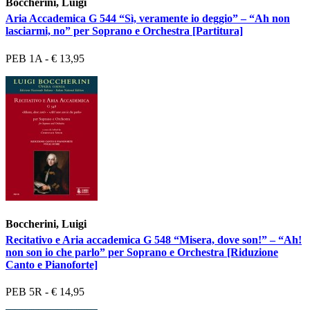
Boccherini, Luigi
Aria Accademica G 544 “Sì, veramente io deggio” – “Ah non
lasciarmi, no” per Soprano e Orchestra [Partitura]
PEB 1A - € 13,95
Boccherini, Luigi
Recitativo e Aria accademica G 548 “Misera, dove son!” – “Ah!
non son io che parlo” per Soprano e Orchestra [Riduzione
Canto e Pianoforte]
PEB 5R - € 14,95