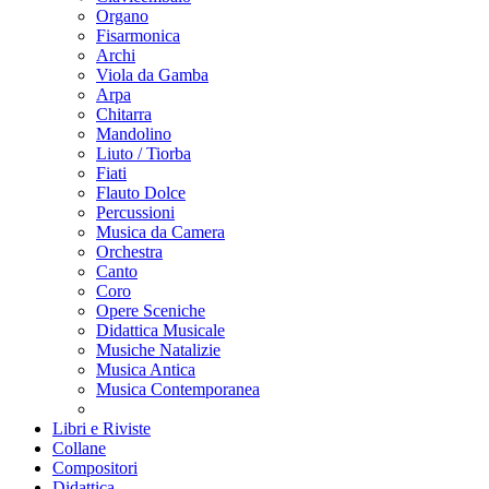
Organo
Fisarmonica
Archi
Viola da Gamba
Arpa
Chitarra
Mandolino
Liuto / Tiorba
Fiati
Flauto Dolce
Percussioni
Musica da Camera
Orchestra
Canto
Coro
Opere Sceniche
Didattica Musicale
Musiche Natalizie
Musica Antica
Musica Contemporanea
Libri e Riviste
Collane
Compositori
Didattica