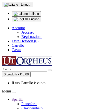
Lingua
Italiano
English
Account
Accesso
Registrazione
Lista Desideri (0)
Carrello
Cassa
0 prodotti - € 0,00
Il tuo Carrello è vuoto.
Menu
Spartiti
Pianoforte
Clavicembalo