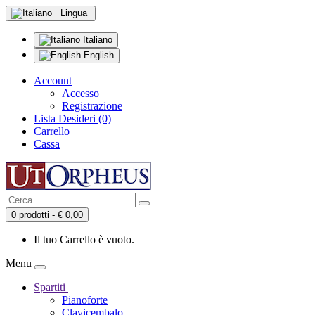
Lingua
Italiano
English
Account
Accesso
Registrazione
Lista Desideri (0)
Carrello
Cassa
0 prodotti - € 0,00
Il tuo Carrello è vuoto.
Menu
Spartiti
Pianoforte
Clavicembalo