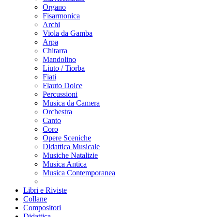
Organo
Fisarmonica
Archi
Viola da Gamba
Arpa
Chitarra
Mandolino
Liuto / Tiorba
Fiati
Flauto Dolce
Percussioni
Musica da Camera
Orchestra
Canto
Coro
Opere Sceniche
Didattica Musicale
Musiche Natalizie
Musica Antica
Musica Contemporanea
Libri e Riviste
Collane
Compositori
Didattica