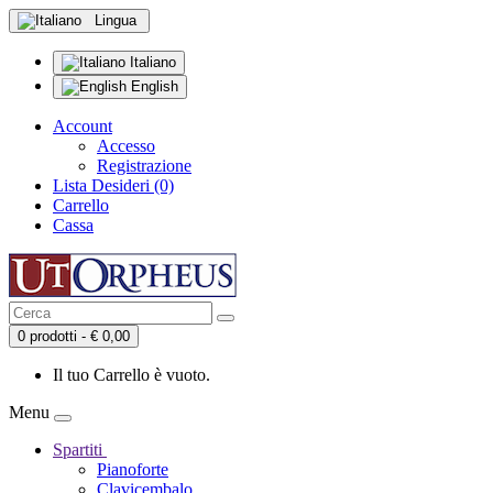
Lingua
Italiano
English
Account
Accesso
Registrazione
Lista Desideri (0)
Carrello
Cassa
0 prodotti - € 0,00
Il tuo Carrello è vuoto.
Menu
Spartiti
Pianoforte
Clavicembalo