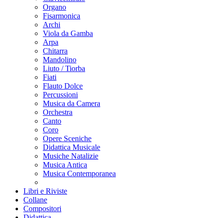
Organo
Fisarmonica
Archi
Viola da Gamba
Arpa
Chitarra
Mandolino
Liuto / Tiorba
Fiati
Flauto Dolce
Percussioni
Musica da Camera
Orchestra
Canto
Coro
Opere Sceniche
Didattica Musicale
Musiche Natalizie
Musica Antica
Musica Contemporanea
Libri e Riviste
Collane
Compositori
Didattica