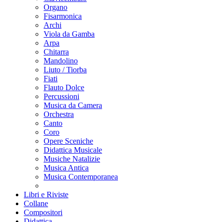
Organo
Fisarmonica
Archi
Viola da Gamba
Arpa
Chitarra
Mandolino
Liuto / Tiorba
Fiati
Flauto Dolce
Percussioni
Musica da Camera
Orchestra
Canto
Coro
Opere Sceniche
Didattica Musicale
Musiche Natalizie
Musica Antica
Musica Contemporanea
Libri e Riviste
Collane
Compositori
Didattica