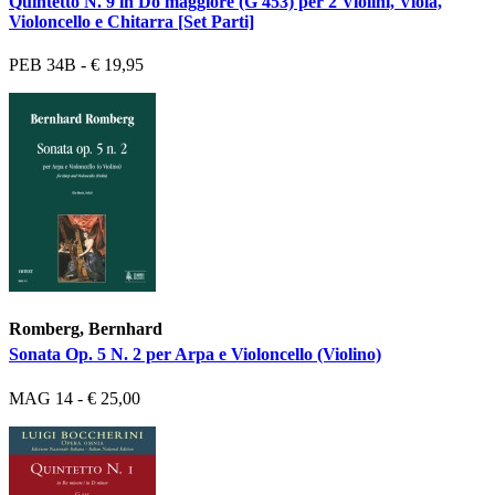
Quintetto N. 9 in Do maggiore (G 453) per 2 Violini, Viola,
Violoncello e Chitarra [Set Parti]
PEB 34B - € 19,95
Romberg, Bernhard
Sonata Op. 5 N. 2 per Arpa e Violoncello (Violino)
MAG 14 - € 25,00