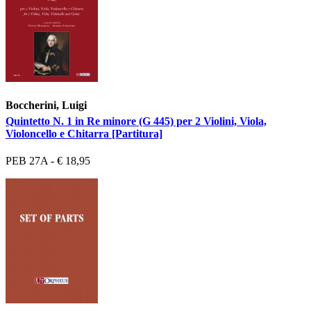
Boccherini, Luigi
Quintetto N. 1 in Re minore (G 445) per 2 Violini, Viola,
Violoncello e Chitarra [Partitura]
PEB 27A - € 18,95