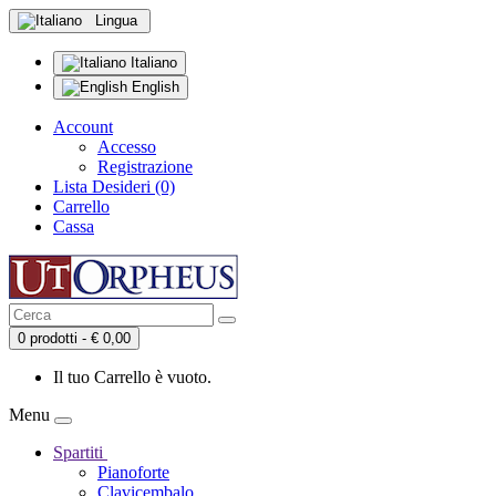
Lingua
Italiano
English
Account
Accesso
Registrazione
Lista Desideri (0)
Carrello
Cassa
0 prodotti - € 0,00
Il tuo Carrello è vuoto.
Menu
Spartiti
Pianoforte
Clavicembalo