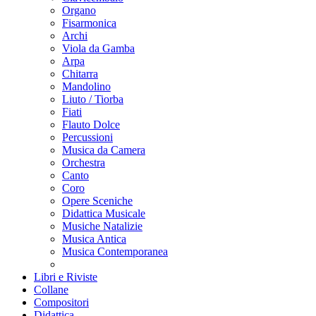
Organo
Fisarmonica
Archi
Viola da Gamba
Arpa
Chitarra
Mandolino
Liuto / Tiorba
Fiati
Flauto Dolce
Percussioni
Musica da Camera
Orchestra
Canto
Coro
Opere Sceniche
Didattica Musicale
Musiche Natalizie
Musica Antica
Musica Contemporanea
Libri e Riviste
Collane
Compositori
Didattica