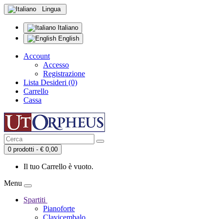
Lingua
Italiano
English
Account
Accesso
Registrazione
Lista Desideri (0)
Carrello
Cassa
0 prodotti - € 0,00
Il tuo Carrello è vuoto.
Menu
Spartiti
Pianoforte
Clavicembalo