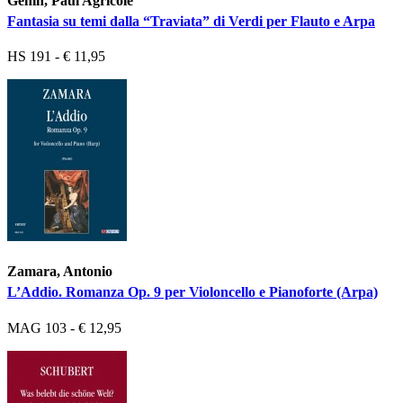
Genin, Paul Agricole
Fantasia su temi dalla “Traviata” di Verdi per Flauto e Arpa
HS 191 - € 11,95
Zamara, Antonio
L’Addio. Romanza Op. 9 per Violoncello e Pianoforte (Arpa)
MAG 103 - € 12,95