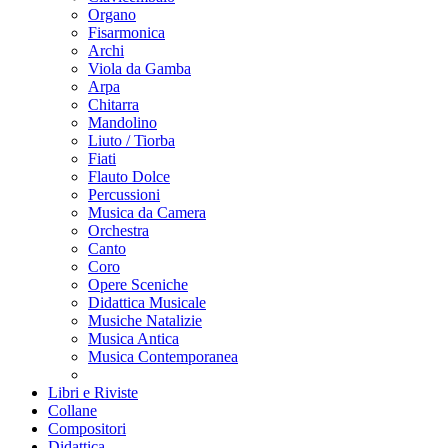
Organo
Fisarmonica
Archi
Viola da Gamba
Arpa
Chitarra
Mandolino
Liuto / Tiorba
Fiati
Flauto Dolce
Percussioni
Musica da Camera
Orchestra
Canto
Coro
Opere Sceniche
Didattica Musicale
Musiche Natalizie
Musica Antica
Musica Contemporanea
Libri e Riviste
Collane
Compositori
Didattica