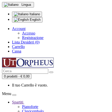
Lingua
Italiano
English
Account
Accesso
Registrazione
Lista Desideri (0)
Carrello
Cassa
0 prodotti - € 0,00
Il tuo Carrello è vuoto.
Menu
Spartiti
Pianoforte
Clavicembalo