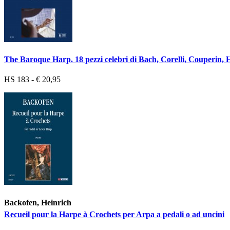
The Baroque Harp. 18 pezzi celebri di Bach, Corelli, Couperin, Ha
HS 183 - € 20,95
Backofen, Heinrich
Recueil pour la Harpe à Crochets per Arpa a pedali o ad uncini