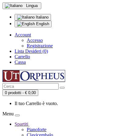
Lingua
Italiano
English
Account
Accesso
Registrazione
Lista Desideri (0)
Carrello
Cassa
0 prodotti - € 0,00
Il tuo Carrello è vuoto.
Menu
Spartiti
Pianoforte
Clavicembalo