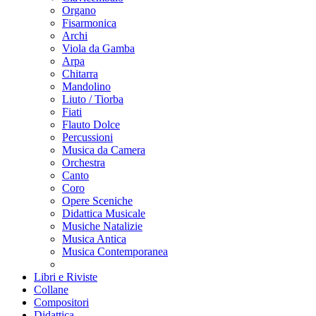
Organo
Fisarmonica
Archi
Viola da Gamba
Arpa
Chitarra
Mandolino
Liuto / Tiorba
Fiati
Flauto Dolce
Percussioni
Musica da Camera
Orchestra
Canto
Coro
Opere Sceniche
Didattica Musicale
Musiche Natalizie
Musica Antica
Musica Contemporanea
Libri e Riviste
Collane
Compositori
Didattica